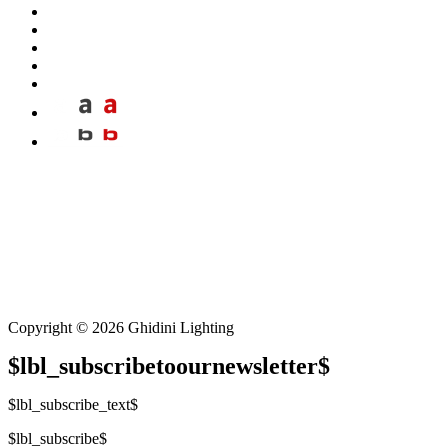
Copyright © 2026 Ghidini Lighting
$lbl_subscribetoournewsletter$
$lbl_subscribe_text$
$lbl_subscribe$