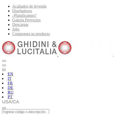
Acabados de leyenda
Diseñadores
¿Planificamos?
Galeria Proyectos
Descargar
Jobs
Componga su producto
es
EN
IT
FR
DE
RU
PT