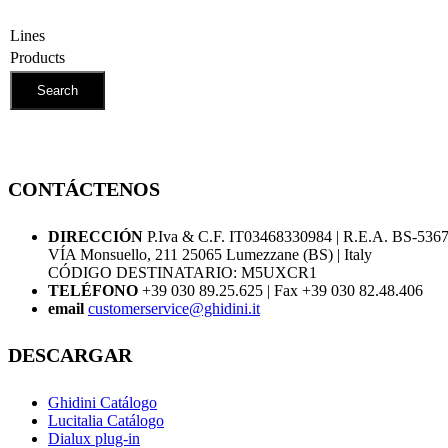
Lines
Products
Search
CONTÁCTENOS
DIRECCIÓN
P.Iva & C.F. IT03468330984 | R.E.A. BS-536
VÍA Monsuello, 211 25065 Lumezzane (BS) | Italy
CÓDIGO DESTINATARIO: M5UXCR1
TELÉFONO
+39 030 89.25.625 | Fax +39 030 82.48.406
email
customerservice@ghidini.it
DESCARGAR
Ghidini Catálogo
Lucitalia Catálogo
Dialux plug-in