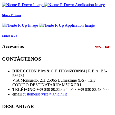
Niente R Down
Niente R Up
Accesorios
NOVEDAD
NOVEDAD
NOVEDAD
NOVEDAD
NOVEDAD
NOVEDAD
NOVEDAD
NOVEDAD
NOVEDAD
NOVEDAD
NOVEDAD
NOVEDAD
NOVEDAD
NOVEDAD
NOVEDAD
NOVEDAD
NOVEDAD
NOVEDAD
NOVEDAD
NOVEDAD
NOVEDAD
NOVEDAD
NOVEDAD
NOVEDAD
NOVEDAD
NOVEDAD
NOVEDAD
CONTÁCTENOS
DIRECCIÓN
P.Iva & C.F. IT03468330984 | R.E.A. BS-
536731
VÍA Monsuello, 211 25065 Lumezzane (BS) | Italy
CÓDIGO DESTINATARIO: M5UXCR1
TELÉFONO
+39 030 89.25.625 | Fax +39 030 82.48.406
email
customerservice@ghidini.it
DESCARGAR