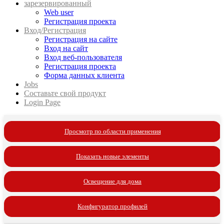
зарезервированный
Web user
Регистрация проекта
Вход/Регистрация
Регистрация на сайте
Вход на сайт
Вход веб-пользователя
Регистрация проекта
Форма данных клиента
Jobs
Составьте свой продукт
Login Page
Просмотр по области применения
Показать новые элементы
Освещение для дома
Конфигуратор профилей