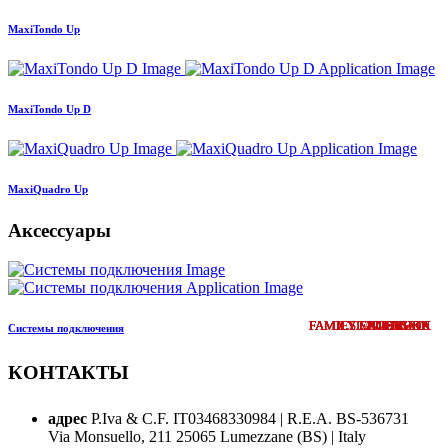
MaxiTondo Up
MaxiTondo Up D
MaxiQuadro Up
Aксессуары
FAMILY EXTENSION
FAMILY EXTENSION
FAMILY EXTENSION
FAMILY EXTENSION
FAMILY EXTENSION
FAMILY EXTENSION
FAMILY EXTENSION
DESIGN UPDATE
DESIGN UPDATE
COMING SOON
НОВИНКА
НОВИНКА
НОВИНКА
НОВИНКА
НОВИНКА
НОВИНКА
НОВИНКА
НОВИНКА
НОВИНКА
НОВИНКА
НОВИНКА
НОВИНКА
НОВИНКА
НОВИНКА
НОВИНКА
Системы подключения
КОНТАКТЫ
адрес
P.Iva & C.F. IT03468330984 | R.E.A. BS-536731
Via Monsuello, 211 25065 Lumezzane (BS) | Italy