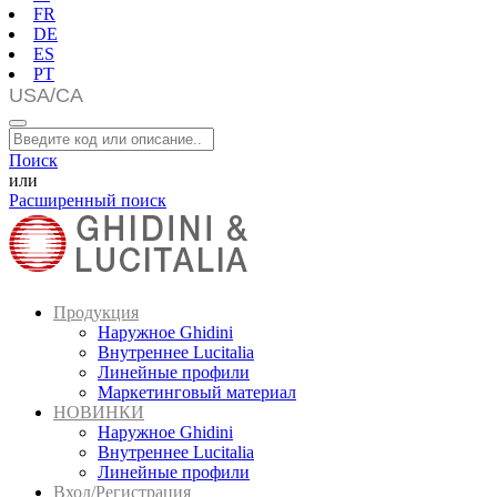
FR
DE
ES
PT
Поиск
или
Расширенный поиск
Продукция
Наружное Ghidini
Внутреннее Lucitalia
Линейные профили
Маркетинговый материал
НОВИНКИ
Наружное Ghidini
Внутреннее Lucitalia
Линейные профили
Вход/Регистрация