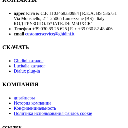
адрес
P.Iva & C.F. IT03468330984 | R.E.A. BS-536731
Via Monsuello, 211 25065 Lumezzane (BS) | Italy
КОД ГРУЗОПОЛУЧАТЕЛЯ: M5UXCR1
Телефон
+39 030 89.25.625 | Fax +39 030 82.48.406
email
customerservice@ghidini.it
СКАЧАТЬ
Ghidini каталог
Lucitalia каталог
Dialux plug-in
КОМПАНИЯ
дизайнеры
История компании
Конфиденциальность
Политика использования файлов cookie
ссылку