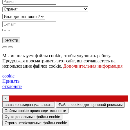
регистр
Запрос на отправку каталога
Мы используем файлы cookie, чтобы улучшить работу.
Запрос, чтобы с вами связался ваш торговый
Продолжая просматривать этот сайт, вы соглашаетесь на
использование файлов cookie.
Дополнительная информация
представитель
Запрос на поддержку или дизайн освещения
cookie
Принять
Запрос на вебинар или обучение по продуктам
отклонять
Ghidini & Lucitalia
×
Подтверждение согласия (статья 7
ваша конфиденциальность
Файлы cookie для целевой рекламы
Регламента ЕС № 2016/679)
Файлы cookie производительности
Функциональные файлы cookie
Я заявляю, что ознакомился с информацией
Строго необходимые файлы cookie