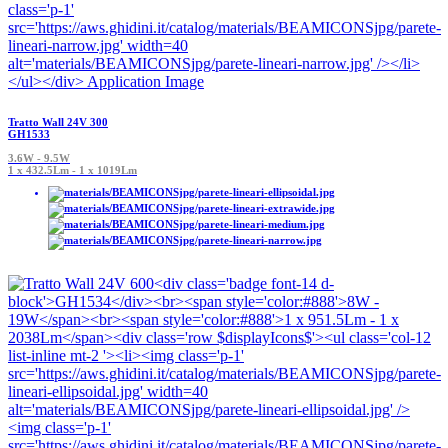
Tratto Wall 24V 300
GH1533
3.6W - 9.5W
1 x 432.5Lm - 1 x 1019Lm