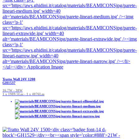
Tratto Wall 24V 1200
GH1537
16.7W - 38W
1 x 1989.5Lm - 1 x 4076Lm