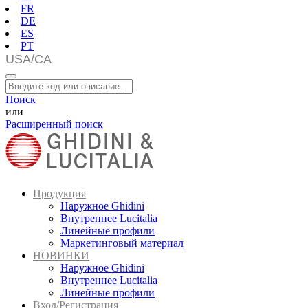
FR
DE
ES
PT
Поиск
или
Расширенный поиск
Продукция
Наружное Ghidini
Внутреннее Lucitalia
Линейные профили
Маркетинговый материал
НОВИНКИ
Наружное Ghidini
Внутреннее Lucitalia
Линейные профили
Вход/Регистрация