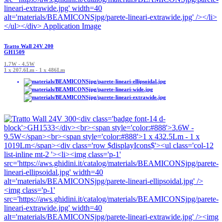
Tratto Wall 24V 200
GH1509
1.7W - 4.5W
1 x 207.6Lm - 1 x 486Lm