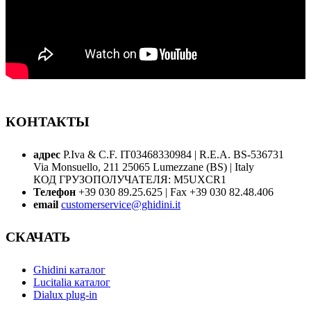
КОНТАКТЫ
адрес
P.Iva & C.F. IT03468330984 | R.E.A. BS-536731
Via Monsuello, 211 25065 Lumezzane (BS) | Italy
КОД ГРУЗОПОЛУЧАТЕЛЯ: M5UXCR1
Телефон
+39 030 89.25.625 | Fax +39 030 82.48.406
email
customerservice@ghidini.it
СКАЧАТЬ
Ghidini каталог
Lucitalia каталог
Dialux plug-in