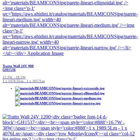
Tratto Wall 24V 900
GH1536
12.3W - 28.5W
1 x 1470.5Lm - 1 x 3057Lm