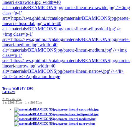
Tratto Wall 24V 1500
GH1529
21W - 47.5W
1 x 2508.5Lm - 1 x 5095Lm