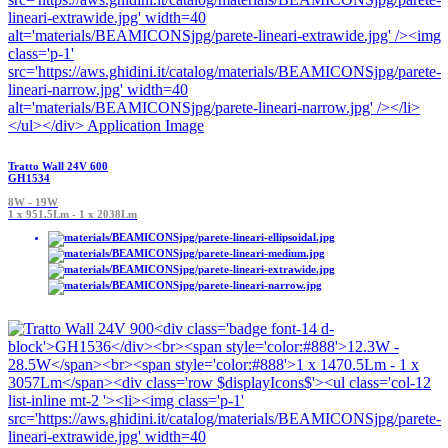
Tratto Wall 24V 600
GH1534
8W - 19W
1 x 951.5Lm - 1 x 2038Lm