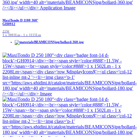
MaxiTondo D 1100 360°
GH0912
21W
1 x 3003Lm - 1 x 3155Lm