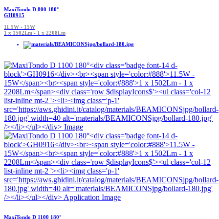
MaxiTondo D 800 180°
GH0915
11.5W - 15W
1 x 1502Lm - 1 x 2208Lm
MaxiTondo D 1100 180°