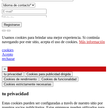
Registrarse
Solicitud de envío de catálogo
Usamos cookies para brindar una mejor experiencia. Si continúa
Solicite ser contactado por su representante de
navegando por este sitio, acepta el uso de cookies.
Más información
ventas
cookies
Solicitud de soporte o diseño de iluminación
Acepto
rechazar
Solicitud de seminario web o formación sobre
productos Ghidini & Lucitalia
×
tu privacidad
Cookies para publicidad dirigida
Manifestación de consentimiento (artículo 7 del
Cookies de rendimiento
Cookies de funcionalidad
Reglamento de la UE n. ° 2016/679)
Cookies estrictamente necesarias
tu privacidad
Declaro haber leído la información sobre el
tratamiento de datos personales y acepto el
Estas cookies pueden ser configuradas a través de nuestro sitio por
tratamiento de mis datos personales.
nuestros socios publicitarios. Estas empresas pueden utilizarlos para