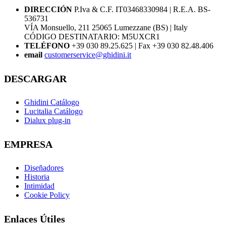
DIRECCIÓN
P.Iva & C.F. IT03468330984 | R.E.A. BS-
536731
VÍA Monsuello, 211 25065 Lumezzane (BS) | Italy
CÓDIGO DESTINATARIO: M5UXCR1
TELÉFONO
+39 030 89.25.625 | Fax +39 030 82.48.406
email
customerservice@ghidini.it
DESCARGAR
Ghidini Catálogo
Lucitalia Catálogo
Dialux plug-in
EMPRESA
Diseñadores
Historia
Intimidad
Cookie Policy
Enlaces Útiles