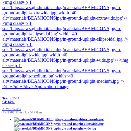
Tratto 1500
GH1542
21W - 47.5W
1 x 2508.5Lm - 1 x 5095Lm