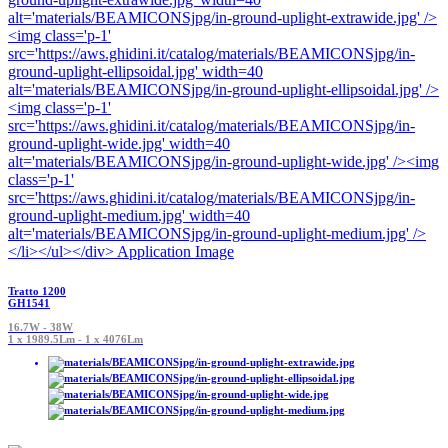
Tratto 1200
GH1541
16.7W - 38W
1 x 1989.5Lm - 1 x 4076Lm