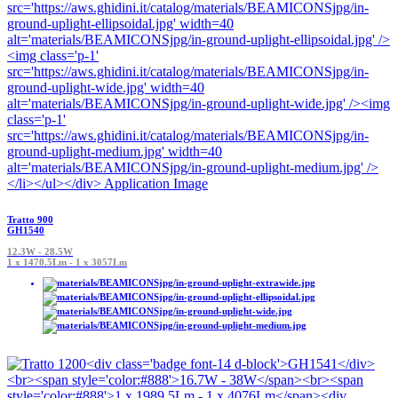
Tratto 900
GH1540
12.3W - 28.5W
1 x 1470.5Lm - 1 x 3057Lm