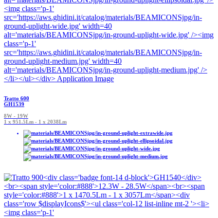
Tratto 600
GH1539
8W - 19W
1 x 951.5Lm - 1 x 2038Lm