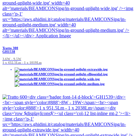
Tratto 300
GH1538
3.6W - 9.5W
1 x 432.5Lm - 1 x 1019Lm