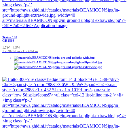
Tratto 180
GH1508
1.7W - 4.5W
1 x 207.6Lm - 1 x 486Lm