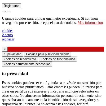
Registrarse
Solicitud de envío de catálogo
Usamos cookies para brindar una mejor experiencia. Si continúa
Solicite ser contactado por su representante de
navegando por este sitio, acepta el uso de cookies.
Más información
ventas
cookies
Solicitud de soporte o diseño de iluminación
Acepto
rechazar
Solicitud de seminario web o formación sobre
productos Ghidini & Lucitalia
×
tu privacidad
Cookies para publicidad dirigida
Manifestación de consentimiento (artículo 7 del
Cookies de rendimiento
Cookies de funcionalidad
Reglamento de la UE n. ° 2016/679)
Cookies estrictamente necesarias
tu privacidad
Declaro haber leído la información sobre el
tratamiento de datos personales y acepto el
Estas cookies pueden ser configuradas a través de nuestro sitio por
tratamiento de mis datos personales.
nuestros socios publicitarios. Estas empresas pueden utilizarlos para
crear un perfil de sus intereses y mostrarle anuncios relevantes en
Doy mi consentimiento para el procesamiento de
otros sitios. No almacenan información personal directamente, sino
mis datos personales para recibir comunicaciones
que se basan únicamente en la identificación de su navegador y su
dispositivo de Internet. Si no acepta estas cookies, recibirá
comerciales o de marketing de Ghidini Lighting Srl