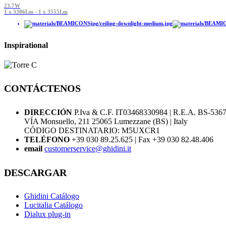
23.7W
1 x 3306Lm - 1 x 3555Lm
Inspirational
CONTÁCTENOS
DIRECCIÓN
P.Iva & C.F. IT03468330984 | R.E.A. BS-536
VÍA Monsuello, 211 25065 Lumezzane (BS) | Italy
CÓDIGO DESTINATARIO: M5UXCR1
TELÉFONO
+39 030 89.25.625 | Fax +39 030 82.48.406
email
customerservice@ghidini.it
DESCARGAR
Ghidini Catálogo
Lucitalia Catálogo
Dialux plug-in