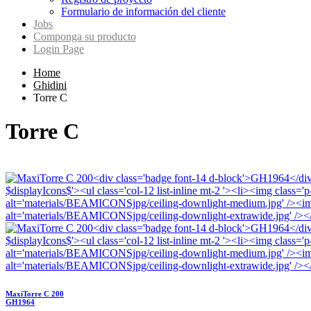
Formulario de información del cliente
Jobs
Componga su producto
Login Page
Home
Ghidini
Torre C
Torre C
MaxiTorre C 200
GH1964