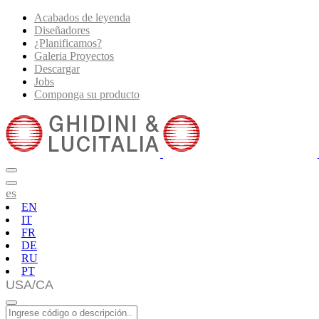
Acabados de leyenda
Diseñadores
¿Planificamos?
Galeria Proyectos
Descargar
Jobs
Componga su producto
es
EN
IT
FR
DE
RU
PT