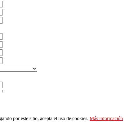
 de catálogo
ando por este sitio, acepta el uso de cookies.
Más información
ctado por su representante de ventas
te o diseño de iluminación