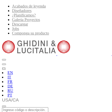
Acabados de leyenda
Diseñadores
¿Planificamos?
Galeria Proyectos
Descargar
Jobs
Componga su producto
es
EN
IT
FR
DE
RU
PT