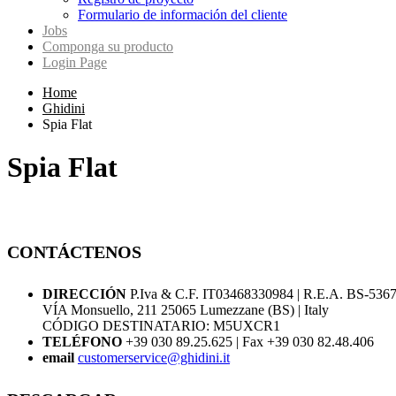
Formulario de información del cliente
Jobs
Componga su producto
Login Page
Home
Ghidini
Spia Flat
Spia Flat
CONTÁCTENOS
DIRECCIÓN
P.Iva & C.F. IT03468330984 | R.E.A. BS-536
VÍA Monsuello, 211 25065 Lumezzane (BS) | Italy
CÓDIGO DESTINATARIO: M5UXCR1
TELÉFONO
+39 030 89.25.625 | Fax +39 030 82.48.406
email
customerservice@ghidini.it