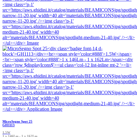
MicroSegno Spot 25
GH1113
1.5W
1 x 146Lm - 1 x 162Lm