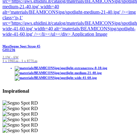
MaxiSegno Spot Strap 45
GH1236
2.1W - 6W
1 x 196Lm - 1 x 877Lm
Inspirational