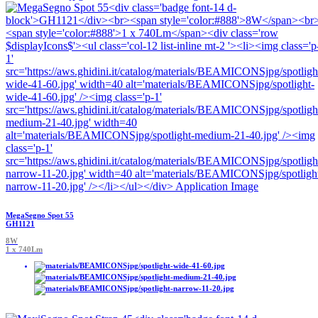
MegaSegno Spot 55
GH1121
8W
1 x 740Lm