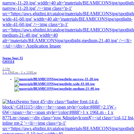
Segno Spot 35
GH1114
2.1W
1 x 196Lm - 1 x 218Lm