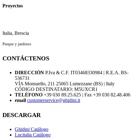
Proyectos
Italia, Brescia
Parque y jardines
CONTÁCTENOS
DIRECCIÓN
P.Iva & C.F. IT03468330984 | R.E.A. BS-
536731
VÍA Monsuello, 211 25065 Lumezzane (BS) | Italy
CÓDIGO DESTINATARIO: M5UXCR1
TELÉFONO
+39 030 89.25.625 | Fax +39 030 82.48.406
email
customerservice@ghidini.it
DESCARGAR
Ghidini Catálogo
Lucitalia Catálogo