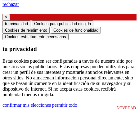
rechazar
Solicitud de seminario web o formación sobre
productos Ghidini & Lucitalia
×
tu privacidad
Cookies para publicidad dirigida
Manifestación de consentimiento (artículo 7 del
Cookies de rendimiento
Cookies de funcionalidad
Reglamento de la UE n. ° 2016/679)
Cookies estrictamente necesarias
tu privacidad
Declaro haber leído la información sobre el
tratamiento de datos personales y acepto el
Estas cookies pueden ser configuradas a través de nuestro sitio por
tratamiento de mis datos personales.
nuestros socios publicitarios. Estas empresas pueden utilizarlos para
crear un perfil de sus intereses y mostrarle anuncios relevantes en
Doy mi consentimiento para el procesamiento de
otros sitios. No almacenan información personal directamente, sino
mis datos personales para recibir comunicaciones
que se basan únicamente en la identificación de su navegador y su
dispositivo de Internet. Si no acepta estas cookies, recibirá
comerciales o de marketing de Ghidini Lighting Srl
publicidad menos dirigida.
Puede darse de baja de dichas comunicaciones en
confirmar mis elecciones
permitir todo
NOVEDAD
cualquier momento. Para obtener información
sobre cómo cancelar la suscripción, nuestras
prácticas de privacidad y cómo nos
comprometemos a proteger y respetar su