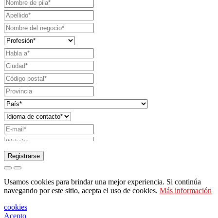
Registrarse
Solicitud de envío de catálogo
Usamos cookies para brindar una mejor experiencia. Si continúa
Solicite ser contactado por su representante de
navegando por este sitio, acepta el uso de cookies.
Más información
ventas
cookies
Solicitud de soporte o diseño de iluminación
Acepto