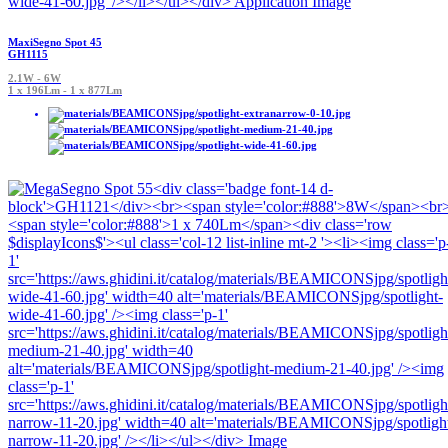
MaxiSegno Spot 45
GH1115
2.1W - 6W
1 x 196Lm - 1 x 877Lm