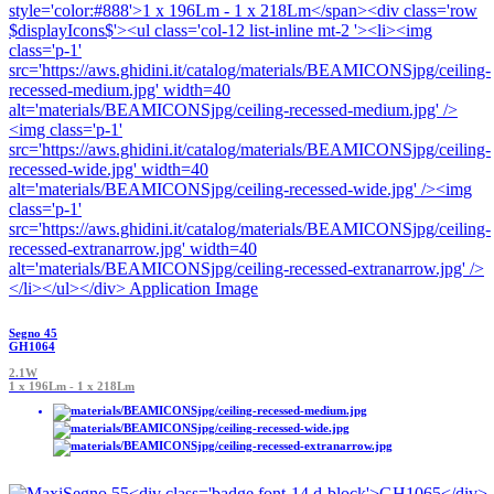
Segno 45
GH1064
2.1W
1 x 196Lm - 1 x 218Lm