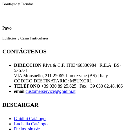
Boutique y Tiendas
Pavo
Edificios y Casas Particulares
CONTÁCTENOS
DIRECCIÓN
P.Iva & C.F. IT03468330984 | R.E.A. BS-
536731
VÍA Monsuello, 211 25065 Lumezzane (BS) | Italy
CÓDIGO DESTINATARIO: M5UXCR1
TELÉFONO
+39 030 89.25.625 | Fax +39 030 82.48.406
email
customerservice@ghidini.it
DESCARGAR
Ghidini Catálogo
Lucitalia Catálogo
Dialux plug-in