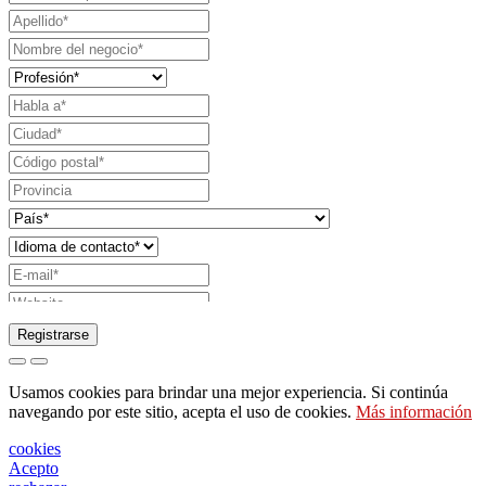
Registrarse
Solicitud de envío de catálogo
Usamos cookies para brindar una mejor experiencia. Si continúa
Solicite ser contactado por su representante de
navegando por este sitio, acepta el uso de cookies.
Más información
ventas
cookies
Solicitud de soporte o diseño de iluminación
Acepto