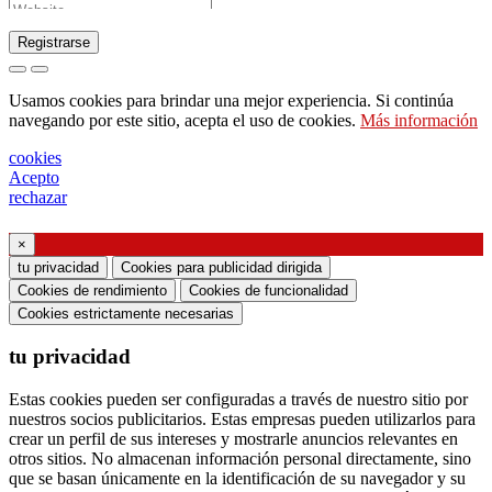
Registrarse
Solicitud de envío de catálogo
Usamos cookies para brindar una mejor experiencia. Si continúa
Solicite ser contactado por su representante de
navegando por este sitio, acepta el uso de cookies.
Más información
ventas
cookies
Solicitud de soporte o diseño de iluminación
Acepto
rechazar
Solicitud de seminario web o formación sobre
productos Ghidini & Lucitalia
×
tu privacidad
Cookies para publicidad dirigida
Manifestación de consentimiento (artículo 7 del
Cookies de rendimiento
Cookies de funcionalidad
Reglamento de la UE n. ° 2016/679)
Cookies estrictamente necesarias
tu privacidad
Declaro haber leído la información sobre el
tratamiento de datos personales y acepto el
Estas cookies pueden ser configuradas a través de nuestro sitio por
tratamiento de mis datos personales.
nuestros socios publicitarios. Estas empresas pueden utilizarlos para
crear un perfil de sus intereses y mostrarle anuncios relevantes en
Doy mi consentimiento para el procesamiento de
otros sitios. No almacenan información personal directamente, sino
mis datos personales para recibir comunicaciones
que se basan únicamente en la identificación de su navegador y su