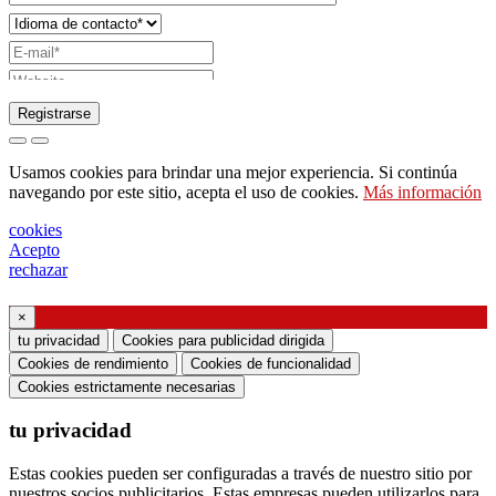
Registrarse
Solicitud de envío de catálogo
Usamos cookies para brindar una mejor experiencia. Si continúa
Solicite ser contactado por su representante de
navegando por este sitio, acepta el uso de cookies.
Más información
ventas
cookies
Solicitud de soporte o diseño de iluminación
Acepto
rechazar
Solicitud de seminario web o formación sobre
productos Ghidini & Lucitalia
×
tu privacidad
Cookies para publicidad dirigida
Manifestación de consentimiento (artículo 7 del
Cookies de rendimiento
Cookies de funcionalidad
Reglamento de la UE n. ° 2016/679)
Cookies estrictamente necesarias
tu privacidad
Declaro haber leído la información sobre el
tratamiento de datos personales y acepto el
Estas cookies pueden ser configuradas a través de nuestro sitio por
tratamiento de mis datos personales.
nuestros socios publicitarios. Estas empresas pueden utilizarlos para