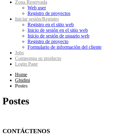
Zona Reservada
Web user
Registro de proyectos
Iniciar sesión/Registro
Registro en el sitio web
Inicio de sesión en el sitio web
Inicio de sesión de usuario web
Registro de proyecto
Formulario de información del cliente
Jobs
Componga su producto
Login Page
Home
Ghidini
Postes
Postes
CONTÁCTENOS