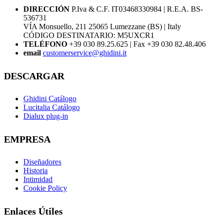
DIRECCIÓN
P.Iva & C.F. IT03468330984 | R.E.A. BS-
536731
VÍA Monsuello, 211 25065 Lumezzane (BS) | Italy
CÓDIGO DESTINATARIO: M5UXCR1
TELÉFONO
+39 030 89.25.625 | Fax +39 030 82.48.406
email
customerservice@ghidini.it
DESCARGAR
Ghidini Catálogo
Lucitalia Catálogo
Dialux plug-in
EMPRESA
Diseñadores
Historia
Intimidad
Cookie Policy
Enlaces Útiles