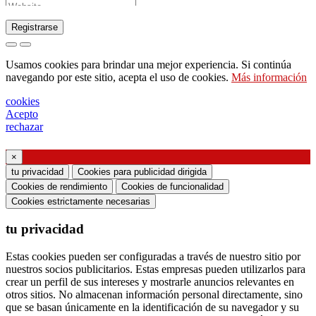
Registrarse
Solicitud de envío de catálogo
Usamos cookies para brindar una mejor experiencia. Si continúa
Solicite ser contactado por su representante de
navegando por este sitio, acepta el uso de cookies.
Más información
ventas
cookies
Solicitud de soporte o diseño de iluminación
Acepto
rechazar
Solicitud de seminario web o formación sobre
productos Ghidini & Lucitalia
×
tu privacidad
Cookies para publicidad dirigida
Manifestación de consentimiento (artículo 7 del
Cookies de rendimiento
Cookies de funcionalidad
Reglamento de la UE n. ° 2016/679)
Cookies estrictamente necesarias
tu privacidad
Declaro haber leído la información sobre el
tratamiento de datos personales y acepto el
Estas cookies pueden ser configuradas a través de nuestro sitio por
tratamiento de mis datos personales.
nuestros socios publicitarios. Estas empresas pueden utilizarlos para
crear un perfil de sus intereses y mostrarle anuncios relevantes en
Doy mi consentimiento para el procesamiento de
otros sitios. No almacenan información personal directamente, sino
mis datos personales para recibir comunicaciones
que se basan únicamente en la identificación de su navegador y su