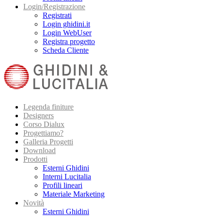
Login/Registrazione
Registrati
Login ghidini.it
Login WebUser
Registra progetto
Scheda Cliente
Legenda finiture
Designers
Corso Dialux
Progettiamo?
Galleria Progetti
Download
Prodotti
Esterni Ghidini
Interni Lucitalia
Profili lineari
Materiale Marketing
Novità
Esterni Ghidini