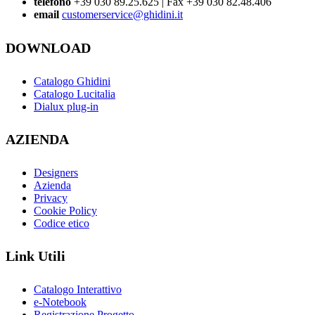
telefono
+39 030 89.25.625 | Fax +39 030 82.48.406
email
customerservice@ghidini.it
DOWNLOAD
Catalogo Ghidini
Catalogo Lucitalia
Dialux plug-in
AZIENDA
Designers
Azienda
Privacy
Cookie Policy
Codice etico
Link Utili
Catalogo Interattivo
e-Notebook
Registrazione Progetto