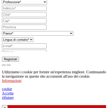
Registrati
Richiesta di invio di catalogo
Utilizziamo i cookie per fornire un'esperienza migliore. Continuando
Richiesta di essere contattato da un vostro
la navigazione su questo sito acconsenti all'uso dei cookie.
Informazioni
funzionario di vendita
Richiesta di supporto o di progettazione
cookie
Accetta
illuminotecnica
rifiutare
×