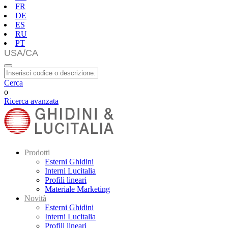
FR
DE
ES
RU
PT
Cerca
o
Ricerca avanzata
Prodotti
Esterni Ghidini
Interni Lucitalia
Profili lineari
Materiale Marketing
Novità
Esterni Ghidini
Interni Lucitalia
Profili lineari