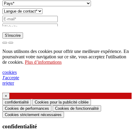
S'inscrire
Demande d'envoi de catalogue
Nous utilisons des cookies pour offrir une meilleure expérience. En
Demande à être contacté par votre représentant
poursuivant votre navigation sur ce site, vous acceptez l'utilisation
de cookies.
Plus d’informations
commercial
Demande de support ou de conception
cookies
J'accepte
d'éclairage
rejeter
Demande de webinaire ou de formation sur les
produits Ghidini & Lucitalia
×
confidentialité
Cookies pour la publicité ciblée
Cookies de performances
Cookies de fonctionnalité
Manifestation du consentement (article 7 du
Cookies strictement nécessaires
règlement UE n ° 2016/679)
confidentialité
Je déclare avoir lu les informations sur le