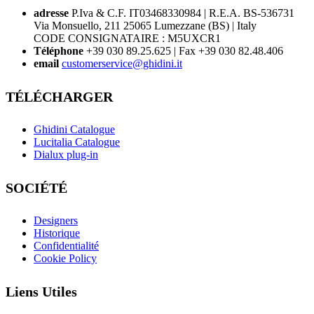
adresse
P.Iva & C.F. IT03468330984 | R.E.A. BS-536731
Via Monsuello, 211 25065 Lumezzane (BS) | Italy
CODE CONSIGNATAIRE : M5UXCR1
Téléphone
+39 030 89.25.625 | Fax +39 030 82.48.406
email
customerservice@ghidini.it
TÉLÉCHARGER
Ghidini Catalogue
Lucitalia Catalogue
Dialux plug-in
SOCIÉTÉ
Designers
Historique
Confidentialité
Cookie Policy
Liens Utiles