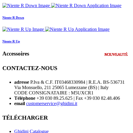
Niente R Down
Niente R Up
Accessoires
NOUVEAUTÉ
NOUVEAUTÉ
NOUVEAUTÉ
NOUVEAUTÉ
NOUVEAUTÉ
NOUVEAUTÉ
NOUVEAUTÉ
NOUVEAUTÉ
NOUVEAUTÉ
NOUVEAUTÉ
NOUVEAUTÉ
NOUVEAUTÉ
NOUVEAUTÉ
NOUVEAUTÉ
NOUVEAUTÉ
NOUVEAUTÉ
NOUVEAUTÉ
NOUVEAUTÉ
NOUVEAUTÉ
NOUVEAUTÉ
NOUVEAUTÉ
NOUVEAUTÉ
NOUVEAUTÉ
NOUVEAUTÉ
NOUVEAUTÉ
NOUVEAUTÉ
NOUVEAUTÉ
CONTACTEZ-NOUS
adresse
P.Iva & C.F. IT03468330984 | R.E.A. BS-536731
Via Monsuello, 211 25065 Lumezzane (BS) | Italy
CODE CONSIGNATAIRE : M5UXCR1
Téléphone
+39 030 89.25.625 | Fax +39 030 82.48.406
email
customerservice@ghidini.it
TÉLÉCHARGER
Ghidini Catalogue