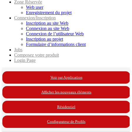
Zone Réservée
Web user
Enregistrement du projet
Connexion/Inscription
Inscription au site Web
Connexion au site Web
Connexion de l’utilisateur Web
Inscription au projet
Formulaire d’informations client
Jobs
Composez votre produit
Login Page
Voir par Application
Afficher les nouveaux éléments
Résidentiel
Configurateur de Profils