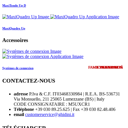
MaxiTondo Up D
MaxiQuadro Up
Accessoires
FAMILY EXTENSION
FAMILY EXTENSION
FAMILY EXTENSION
FAMILY EXTENSION
FAMILY EXTENSION
FAMILY EXTENSION
FAMILY EXTENSION
DESIGN UPDATE
DESIGN UPDATE
COMING SOON
NOUVEAUTÉ
NOUVEAUTÉ
NOUVEAUTÉ
NOUVEAUTÉ
NOUVEAUTÉ
NOUVEAUTÉ
NOUVEAUTÉ
NOUVEAUTÉ
NOUVEAUTÉ
NOUVEAUTÉ
NOUVEAUTÉ
NOUVEAUTÉ
NOUVEAUTÉ
NOUVEAUTÉ
NOUVEAUTÉ
Systèmes de connexion
CONTACTEZ-NOUS
adresse
P.Iva & C.F. IT03468330984 | R.E.A. BS-536731
Via Monsuello, 211 25065 Lumezzane (BS) | Italy
CODE CONSIGNATAIRE : M5UXCR1
Téléphone
+39 030 89.25.625 | Fax +39 030 82.48.406
email
customerservice@ghidini.it
TÉLÉCHARGER