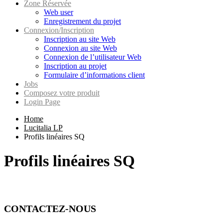
Zone Réservée
Web user
Enregistrement du projet
Connexion/Inscription
Inscription au site Web
Connexion au site Web
Connexion de l’utilisateur Web
Inscription au projet
Formulaire d’informations client
Jobs
Composez votre produit
Login Page
Home
Lucitalia LP
Profils linéaires SQ
Profils linéaires SQ
CONTACTEZ-NOUS