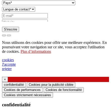
S'inscrire
Demande d'envoi de catalogue
Nous utilisons des cookies pour offrir une meilleure expérience. En
Demande à être contacté par votre représentant
poursuivant votre navigation sur ce site, vous acceptez l'utilisation
de cookies.
Plus d’informations
commercial
Demande de support ou de conception
cookies
J'accepte
d'éclairage
rejeter
Demande de webinaire ou de formation sur les
produits Ghidini & Lucitalia
×
confidentialité
Cookies pour la publicité ciblée
Cookies de performances
Cookies de fonctionnalité
Manifestation du consentement (article 7 du
Cookies strictement nécessaires
règlement UE n ° 2016/679)
confidentialité
Je déclare avoir lu les informations sur le