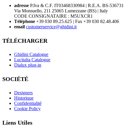
adresse
P.Iva & C.F. IT03468330984 | R.E.A. BS-536731
Via Monsuello, 211 25065 Lumezzane (BS) | Italy
CODE CONSIGNATAIRE : M5UXCR1
Téléphone
+39 030 89.25.625 | Fax +39 030 82.48.406
email
customerservice@ghidini.it
TÉLÉCHARGER
Ghidini Catalogue
Lucitalia Catalogue
Dialux plug-in
SOCIÉTÉ
Designers
Historique
Confidentialité
Cookie Policy
Liens Utiles