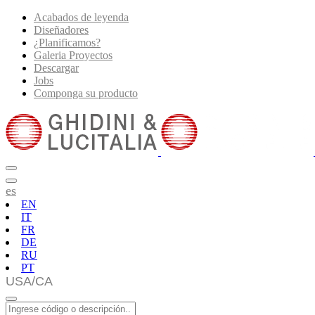
Acabados de leyenda
Diseñadores
¿Planificamos?
Galeria Proyectos
Descargar
Jobs
Componga su producto
es
EN
IT
FR
DE
RU
PT