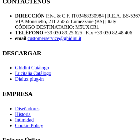
CONTÁCTENOS
DIRECCIÓN
P.Iva & C.F. IT03468330984 | R.E.A. BS-536
VÍA Monsuello, 211 25065 Lumezzane (BS) | Italy
CÓDIGO DESTINATARIO: M5UXCR1
TELÉFONO
+39 030 89.25.625 | Fax +39 030 82.48.406
email
customerservice@ghidini.it
DESCARGAR
Ghidini Catálogo
Lucitalia Catálogo
Dialux plug-in
EMPRESA
Diseñadores
Historia
Intimidad
Cookie Policy