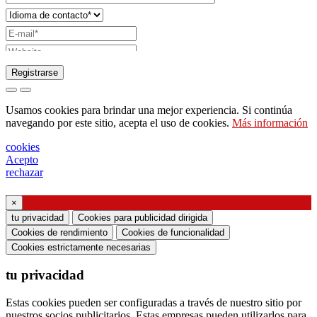
Registrarse
Solicitud de envío de catálogo
Usamos cookies para brindar una mejor experiencia. Si continúa
Solicite ser contactado por su representante de
navegando por este sitio, acepta el uso de cookies.
Más información
ventas
cookies
Solicitud de soporte o diseño de iluminación
Acepto
rechazar
Solicitud de seminario web o formación sobre
productos Ghidini & Lucitalia
×
tu privacidad
Cookies para publicidad dirigida
Manifestación de consentimiento (artículo 7 del
Cookies de rendimiento
Cookies de funcionalidad
Reglamento de la UE n. ° 2016/679)
Cookies estrictamente necesarias
tu privacidad
Declaro haber leído la información sobre el
tratamiento de datos personales y acepto el
Estas cookies pueden ser configuradas a través de nuestro sitio por
tratamiento de mis datos personales.
nuestros socios publicitarios. Estas empresas pueden utilizarlos para