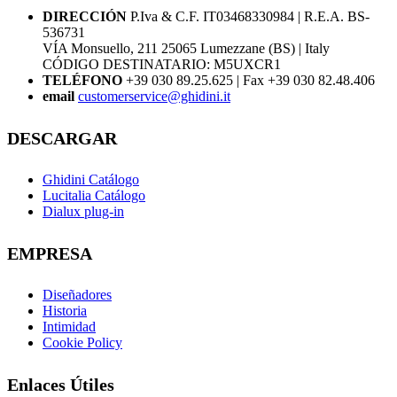
DIRECCIÓN
P.Iva & C.F. IT03468330984 | R.E.A. BS-
536731
VÍA Monsuello, 211 25065 Lumezzane (BS) | Italy
CÓDIGO DESTINATARIO: M5UXCR1
TELÉFONO
+39 030 89.25.625 | Fax +39 030 82.48.406
email
customerservice@ghidini.it
DESCARGAR
Ghidini Catálogo
Lucitalia Catálogo
Dialux plug-in
EMPRESA
Diseñadores
Historia
Intimidad
Cookie Policy
Enlaces Útiles