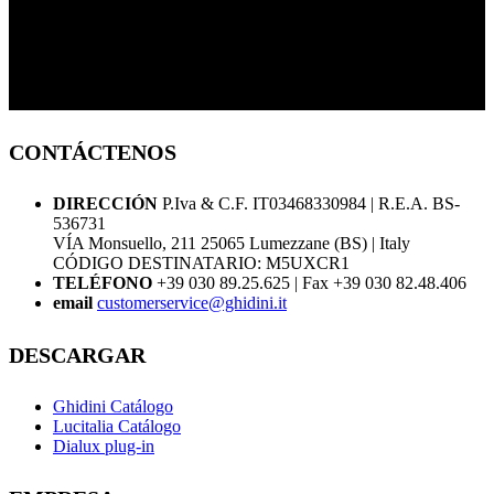
CONTÁCTENOS
DIRECCIÓN
P.Iva & C.F. IT03468330984 | R.E.A. BS-
536731
VÍA Monsuello, 211 25065 Lumezzane (BS) | Italy
CÓDIGO DESTINATARIO: M5UXCR1
TELÉFONO
+39 030 89.25.625 | Fax +39 030 82.48.406
email
customerservice@ghidini.it
DESCARGAR
Ghidini Catálogo
Lucitalia Catálogo
Dialux plug-in