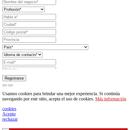
Registrarse
Solicitud de envío de catálogo
Usamos cookies para brindar una mejor experiencia. Si continúa
Solicite ser contactado por su representante de
navegando por este sitio, acepta el uso de cookies.
Más información
ventas
cookies
Solicitud de soporte o diseño de iluminación
Acepto
rechazar
Solicitud de seminario web o formación sobre
productos Ghidini & Lucitalia