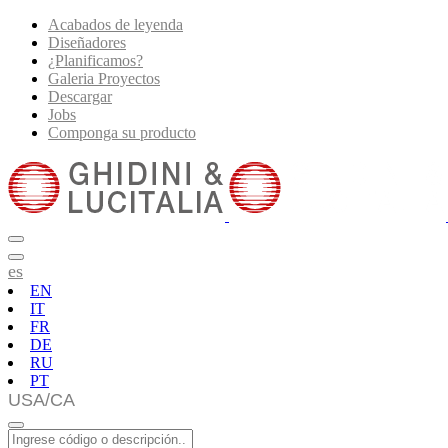
Acabados de leyenda
Diseñadores
¿Planificamos?
Galeria Proyectos
Descargar
Jobs
Componga su producto
es
EN
IT
FR
DE
RU
PT