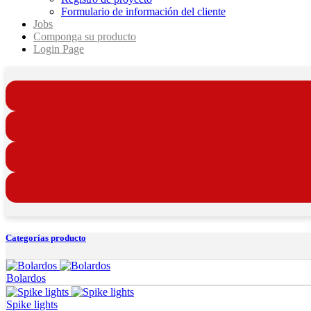
Formulario de información del cliente
Jobs
Componga su producto
Login Page
Categorías producto
Bolardos
Spike lights