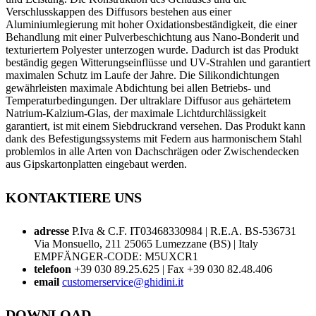
Verschlusskappen des Diffusors bestehen aus einer
Aluminiumlegierung mit hoher Oxidationsbeständigkeit, die einer
Behandlung mit einer Pulverbeschichtung aus Nano-Bonderit und
texturiertem Polyester unterzogen wurde. Dadurch ist das Produkt
beständig gegen Witterungseinflüsse und UV-Strahlen und garantiert
maximalen Schutz im Laufe der Jahre. Die Silikondichtungen
gewährleisten maximale Abdichtung bei allen Betriebs- und
Temperaturbedingungen. Der ultraklare Diffusor aus gehärtetem
Natrium-Kalzium-Glas, der maximale Lichtdurchlässigkeit
garantiert, ist mit einem Siebdruckrand versehen. Das Produkt kann
dank des Befestigungssystems mit Federn aus harmonischem Stahl
problemlos in alle Arten von Dachschrägen oder Zwischendecken
aus Gipskartonplatten eingebaut werden.
KONTAKTIERE UNS
adresse
P.Iva & C.F. IT03468330984 | R.E.A. BS-536731
Via Monsuello, 211 25065 Lumezzane (BS) | Italy
EMPFÄNGER-CODE: M5UXCR1
telefoon
+39 030 89.25.625 | Fax +39 030 82.48.406
email
customerservice@ghidini.it
DOWNLOAD