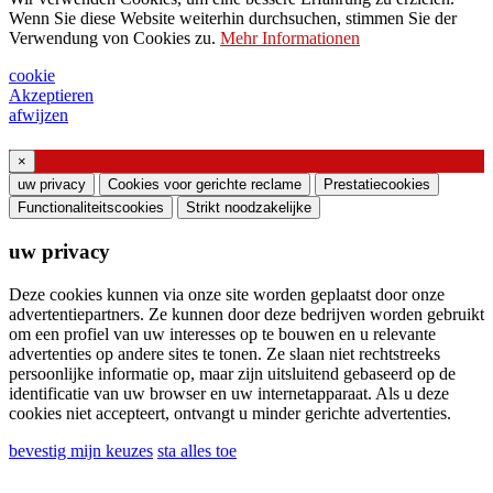
Bitte wenden Sie sich an Ihren
Wenn Sie diese Website weiterhin durchsuchen, stimmen Sie der
Verwendung von Cookies zu.
Mehr Informationen
Vertriebsmitarbeiter
Bitte um Unterstützung oder Lichtdesign
cookie
Akzeptieren
Anfrage für Webinar oder Schulung zu
afwijzen
Produkten von Ghidini & Lucitalia
×
Einverständniserklärung (Artikel 7 der EU-
uw privacy
Cookies voor gerichte reclame
Prestatiecookies
Verordnung Nr. 2016/679)
Functionaliteitscookies
Strikt noodzakelijke
uw privacy
Ich erkläre, dass ich die Informationen zur
Verarbeitung personenbezogener Daten gelesen
Deze cookies kunnen via onze site worden geplaatst door onze
habe und der Verarbeitung meiner
advertentiepartners. Ze kunnen door deze bedrijven worden gebruikt
om een ​​profiel van uw interesses op te bouwen en u relevante
personenbezogenen Daten zustimme.
advertenties op andere sites te tonen. Ze slaan niet rechtstreeks
Ich stimme der Verarbeitung meiner
persoonlijke informatie op, maar zijn uitsluitend gebaseerd op de
identificatie van uw browser en uw internetapparaat. Als u deze
persönlichen Daten zu, um kommerzielle oder
cookies niet accepteert, ontvangt u minder gerichte advertenties.
Marketingmitteilungen von Ghidini Lighting Srl zu
bevestig mijn keuzes
sta alles toe
erhalten