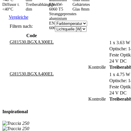
Diffusor t.
Treiberabhängiges
Gehärtetes
<40°C
dim
Glas 8mm
Stranggepresstes
Vergleiche
aluminium
EN AW-
Filtern nach:
6060 T5
Code
GH1530.BGXA300EL
1 x 3.63 W
Optische: 1
Feste Optik
24 V DC
Kontrolle
Treiberab
GH1530.BGXA400EL
1 x 4.75 W
Optische: 1
Feste Optik
24 V DC
Kontrolle
Treiberab
Inspirational