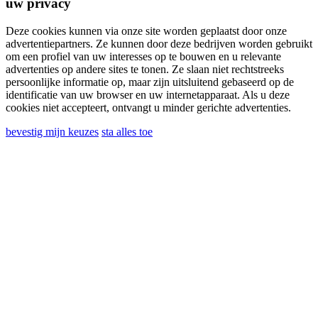
uw privacy
Ich erkläre, dass ich die Informationen zur
Verarbeitung personenbezogener Daten gelesen
Deze cookies kunnen via onze site worden geplaatst door onze
habe und der Verarbeitung meiner
advertentiepartners. Ze kunnen door deze bedrijven worden gebruikt
om een ​​profiel van uw interesses op te bouwen en u relevante
personenbezogenen Daten zustimme.
advertenties op andere sites te tonen. Ze slaan niet rechtstreeks
Ich stimme der Verarbeitung meiner
persoonlijke informatie op, maar zijn uitsluitend gebaseerd op de
identificatie van uw browser en uw internetapparaat. Als u deze
persönlichen Daten zu, um kommerzielle oder
cookies niet accepteert, ontvangt u minder gerichte advertenties.
Marketingmitteilungen von Ghidini Lighting Srl zu
bevestig mijn keuzes
sta alles toe
erhalten
Sie können sich jederzeit von solchen Mitteilungen
abmelden. Informationen zum Abbestellen, zu
unseren Datenschutzpraktiken und zu unserer
Verpflichtung, Ihre Privatsphäre zu schützen und
zu respektieren, finden Sie in unserer
Datenschutzrichtlinie im Abschnitt „Nützliche
Links“ am Ende der Website.