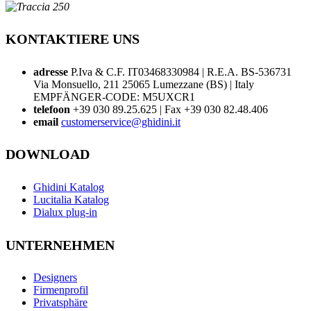
KONTAKTIERE UNS
adresse
P.Iva & C.F. IT03468330984 | R.E.A. BS-536731
Via Monsuello, 211 25065 Lumezzane (BS) | Italy
EMPFÄNGER-CODE: M5UXCR1
telefoon
+39 030 89.25.625 | Fax +39 030 82.48.406
email
customerservice@ghidini.it
DOWNLOAD
Ghidini Katalog
Lucitalia Katalog
Dialux plug-in
UNTERNEHMEN
Designers
Firmenprofil
Privatsphäre