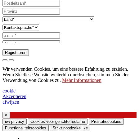
Registrieren
Anfrage zum Senden des Katalogs
Wir verwenden Cookies, um eine bessere Erfahrung zu erzielen.
Bitte wenden Sie sich an Ihren
Wenn Sie diese Website weiterhin durchsuchen, stimmen Sie der
Verwendung von Cookies zu.
Mehr Informationen
Vertriebsmitarbeiter
Bitte um Unterstützung oder Lichtdesign
cookie
Akzeptieren
Anfrage für Webinar oder Schulung zu
afwijzen
Produkten von Ghidini & Lucitalia
×
Einverständniserklärung (Artikel 7 der EU-
uw privacy
Cookies voor gerichte reclame
Prestatiecookies
Verordnung Nr. 2016/679)
Functionaliteitscookies
Strikt noodzakelijke