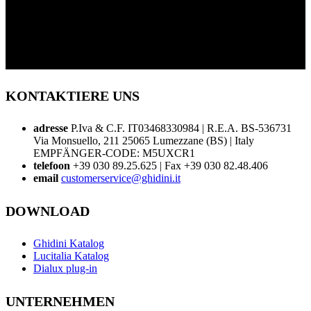
KONTAKTIERE UNS
adresse
P.Iva & C.F. IT03468330984 | R.E.A. BS-536731
Via Monsuello, 211 25065 Lumezzane (BS) | Italy
EMPFÄNGER-CODE: M5UXCR1
telefoon
+39 030 89.25.625 | Fax +39 030 82.48.406
email
customerservice@ghidini.it
DOWNLOAD
Ghidini Katalog
Lucitalia Katalog
Dialux plug-in
UNTERNEHMEN