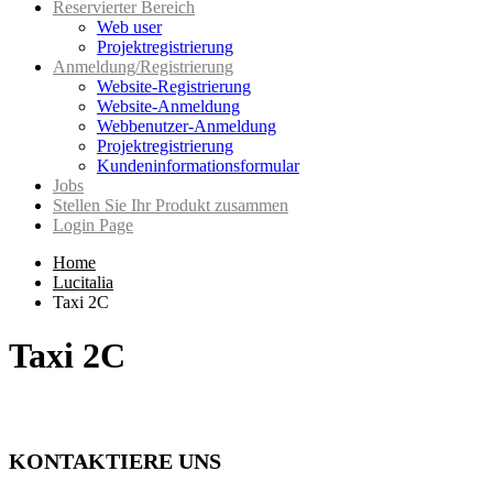
Reservierter Bereich
Web user
Projektregistrierung
Anmeldung/Registrierung
Website-Registrierung
Website-Anmeldung
Webbenutzer-Anmeldung
Projektregistrierung
Kundeninformationsformular
Jobs
Stellen Sie Ihr Produkt zusammen
Login Page
Home
Lucitalia
Taxi 2C
Taxi 2C
KONTAKTIERE UNS