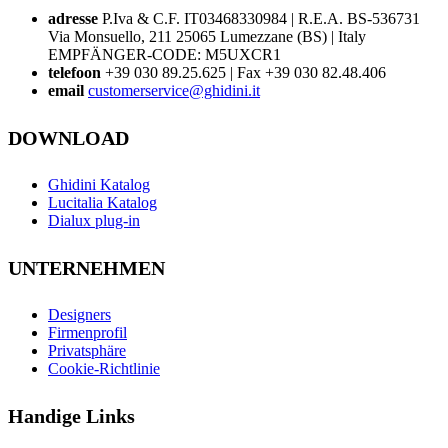
adresse
P.Iva & C.F. IT03468330984 | R.E.A. BS-536731
Via Monsuello, 211 25065 Lumezzane (BS) | Italy
EMPFÄNGER-CODE: M5UXCR1
telefoon
+39 030 89.25.625 | Fax +39 030 82.48.406
email
customerservice@ghidini.it
DOWNLOAD
Ghidini Katalog
Lucitalia Katalog
Dialux plug-in
UNTERNEHMEN
Designers
Firmenprofil
Privatsphäre
Cookie-Richtlinie
Handige Links