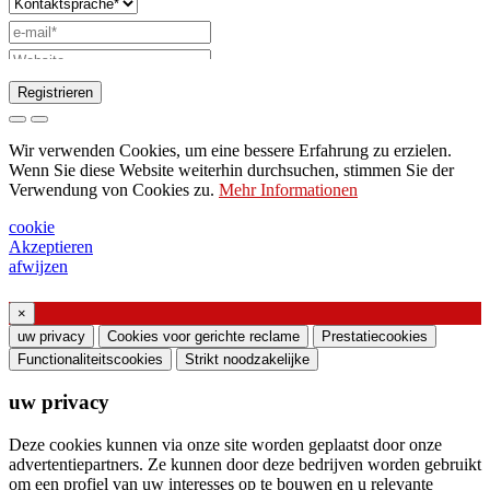
Registrieren
Anfrage zum Senden des Katalogs
Wir verwenden Cookies, um eine bessere Erfahrung zu erzielen.
Bitte wenden Sie sich an Ihren
Wenn Sie diese Website weiterhin durchsuchen, stimmen Sie der
Verwendung von Cookies zu.
Mehr Informationen
Vertriebsmitarbeiter
Bitte um Unterstützung oder Lichtdesign
cookie
Akzeptieren
Anfrage für Webinar oder Schulung zu
afwijzen
Produkten von Ghidini & Lucitalia
×
Einverständniserklärung (Artikel 7 der EU-
uw privacy
Cookies voor gerichte reclame
Prestatiecookies
Verordnung Nr. 2016/679)
Functionaliteitscookies
Strikt noodzakelijke
uw privacy
Ich erkläre, dass ich die Informationen zur
Verarbeitung personenbezogener Daten gelesen
Deze cookies kunnen via onze site worden geplaatst door onze
habe und der Verarbeitung meiner
advertentiepartners. Ze kunnen door deze bedrijven worden gebruikt
om een ​​profiel van uw interesses op te bouwen en u relevante