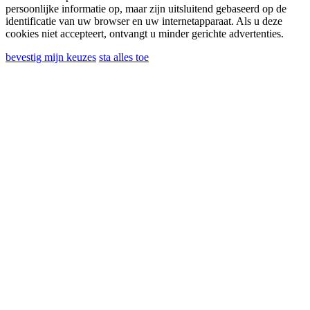
Ich stimme der Verarbeitung meiner
persoonlijke informatie op, maar zijn uitsluitend gebaseerd op de
identificatie van uw browser en uw internetapparaat. Als u deze
persönlichen Daten zu, um kommerzielle oder
cookies niet accepteert, ontvangt u minder gerichte advertenties.
Marketingmitteilungen von Ghidini Lighting Srl zu
bevestig mijn keuzes
sta alles toe
erhalten
Sie können sich jederzeit von solchen Mitteilungen
abmelden. Informationen zum Abbestellen, zu
unseren Datenschutzpraktiken und zu unserer
Verpflichtung, Ihre Privatsphäre zu schützen und
zu respektieren, finden Sie in unserer
Datenschutzrichtlinie im Abschnitt „Nützliche
Links“ am Ende der Website.