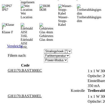
zugelassen
IP67
IK08
Wet
Location
Wasser-
Treiberabhängiges
Stopp-
dim
Kabel
Klasse F
Gehärtetes
Edelstahl
Glas 4mm
AISI
Vergleiche
316L
Filtern nach:
Code
GH1170.BAST300EC
1 x 1 W 30
Optische: 2
Einstellbare
350 mA
Kontrolle
Treiberab
GH1170.BAST300EL
1 x 1 W 30
Optische: 2