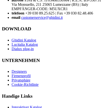
adresse
P.Iva & C.F. IT03468330984 | R.E.A. BS-536731
Via Monsuello, 211 25065 Lumezzane (BS) | Italy
EMPFÄNGER-CODE: M5UXCR1
telefoon
+39 030 89.25.625 | Fax +39 030 82.48.406
email
customerservice@ghidini.it
DOWNLOAD
Ghidini Katalog
Lucitalia Katalog
Dialux plug-in
UNTERNEHMEN
Designers
Firmenprofil
Privatsphäre
Cookie-Richtlinie
Handige Links
Interaktiver Katalog