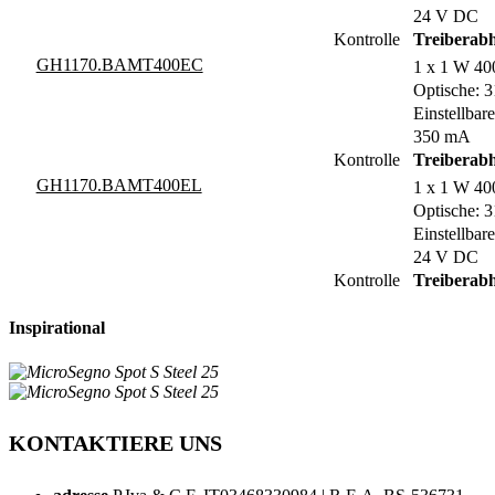
24 V DC
Kontrolle
Treiberab
GH1170.BAMT400EC
1 x 1 W 40
Optische: 3
Einstellbare
350 mA
Kontrolle
Treiberab
GH1170.BAMT400EL
1 x 1 W 40
Optische: 3
Einstellbare
24 V DC
Kontrolle
Treiberab
Inspirational
KONTAKTIERE UNS