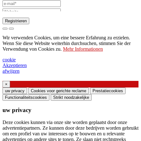
Registrieren
Anfrage zum Senden des Katalogs
Wir verwenden Cookies, um eine bessere Erfahrung zu erzielen.
Bitte wenden Sie sich an Ihren
Wenn Sie diese Website weiterhin durchsuchen, stimmen Sie der
Verwendung von Cookies zu.
Mehr Informationen
Vertriebsmitarbeiter
Bitte um Unterstützung oder Lichtdesign
cookie
Akzeptieren
Anfrage für Webinar oder Schulung zu
afwijzen
Produkten von Ghidini & Lucitalia
×
Einverständniserklärung (Artikel 7 der EU-
uw privacy
Cookies voor gerichte reclame
Prestatiecookies
Verordnung Nr. 2016/679)
Functionaliteitscookies
Strikt noodzakelijke
uw privacy
Ich erkläre, dass ich die Informationen zur
Verarbeitung personenbezogener Daten gelesen
Deze cookies kunnen via onze site worden geplaatst door onze
habe und der Verarbeitung meiner
advertentiepartners. Ze kunnen door deze bedrijven worden gebruikt
om een ​​profiel van uw interesses op te bouwen en u relevante
personenbezogenen Daten zustimme.
advertenties op andere sites te tonen. Ze slaan niet rechtstreeks