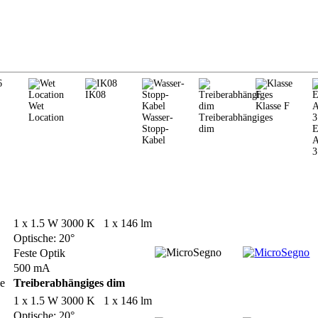
IK08
Wet
Klasse F
Location
Wasser-
Treiberabhängiges
Stopp-
dim
E
Kabel
A
3
1 x 1.5 W 3000 K 1 x 146 lm
Optische: 20°
Feste Optik
500 mA
le
Treiberabhängiges dim
1 x 1.5 W 3000 K 1 x 146 lm
Optische: 20°