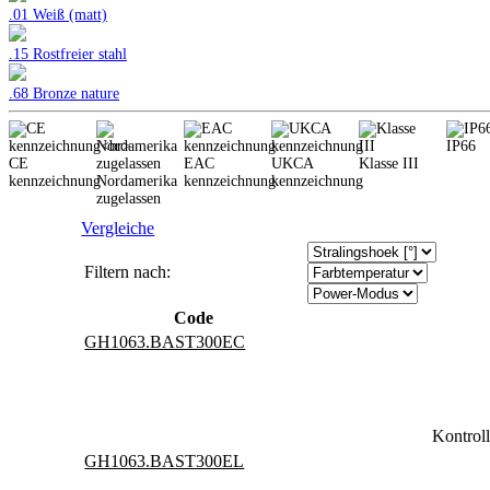
.01 Weiß (matt)
.15 Rostfreier stahl
.68 Bronze nature
IP66
CE
EAC
UKCA
Klasse III
kennzeichnung
Nordamerika
kennzeichnung
kennzeichnung
zugelassen
Vergleiche
Filtern nach:
Code
GH1063.BAST300EC
Kontrol
GH1063.BAST300EL