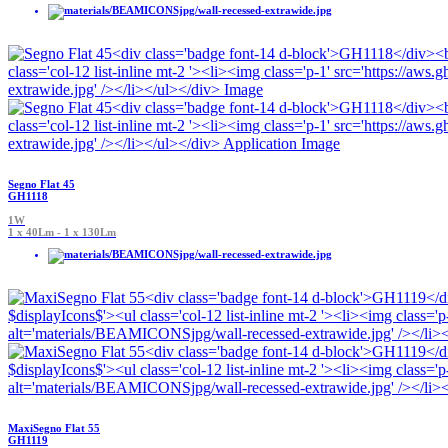
Segno Flat 45
GH1118
1W
1 x 40Lm - 1 x 130Lm
MaxiSegno Flat 55
GH1119