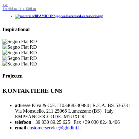
1W
1 x 40Lm - 1 x 130Lm
Inspirational
Projecten
KONTAKTIERE UNS
adresse
P.Iva & C.F. IT03468330984 | R.E.A. BS-536731
Via Monsuello, 211 25065 Lumezzane (BS) | Italy
EMPFÄNGER-CODE: M5UXCR1
telefoon
+39 030 89.25.625 | Fax +39 030 82.48.406
email
customerservice@ghidini.it