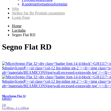
Kundeninformationsformular
Jobs
Stellen Sie Ihr Produkt zusammen
Login Page
Home
Lucitalia
Segno Flat RD
Segno Flat RD
MicroSegno Flat 32
GH1117
1W
1 x 40Lm - 1 x 130Lm