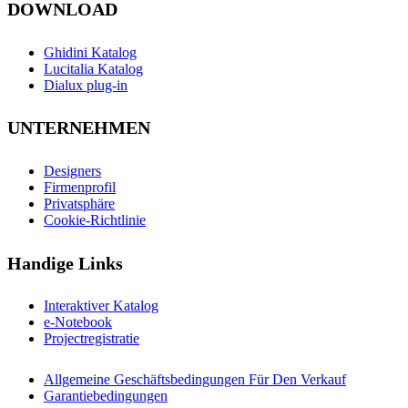
DOWNLOAD
Ghidini Katalog
Lucitalia Katalog
Dialux plug-in
UNTERNEHMEN
Designers
Firmenprofil
Privatsphäre
Cookie-Richtlinie
Handige Links
Interaktiver Katalog
e-Notebook
Projectregistratie
Allgemeine Geschäftsbedingungen Für Den Verkauf
Garantiebedingungen