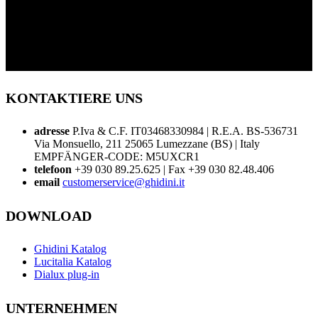
KONTAKTIERE UNS
adresse
P.Iva & C.F. IT03468330984 | R.E.A. BS-536731
Via Monsuello, 211 25065 Lumezzane (BS) | Italy
EMPFÄNGER-CODE: M5UXCR1
telefoon
+39 030 89.25.625 | Fax +39 030 82.48.406
email
customerservice@ghidini.it
DOWNLOAD
Ghidini Katalog
Lucitalia Katalog
Dialux plug-in
UNTERNEHMEN