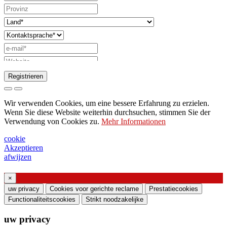
Registrieren
Anfrage zum Senden des Katalogs
Wir verwenden Cookies, um eine bessere Erfahrung zu erzielen.
Bitte wenden Sie sich an Ihren
Wenn Sie diese Website weiterhin durchsuchen, stimmen Sie der
Verwendung von Cookies zu.
Mehr Informationen
Vertriebsmitarbeiter
Bitte um Unterstützung oder Lichtdesign
cookie
Akzeptieren
Anfrage für Webinar oder Schulung zu
afwijzen
Produkten von Ghidini & Lucitalia
×
Einverständniserklärung (Artikel 7 der EU-
uw privacy
Cookies voor gerichte reclame
Prestatiecookies
Verordnung Nr. 2016/679)
Functionaliteitscookies
Strikt noodzakelijke
uw privacy
Ich erkläre, dass ich die Informationen zur