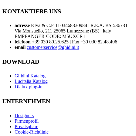
KONTAKTIERE UNS
adresse
P.Iva & C.F. IT03468330984 | R.E.A. BS-536731
Via Monsuello, 211 25065 Lumezzane (BS) | Italy
EMPFÄNGER-CODE: M5UXCR1
telefoon
+39 030 89.25.625 | Fax +39 030 82.48.406
email
customerservice@ghidini.it
DOWNLOAD
Ghidini Katalog
Lucitalia Katalog
Dialux plug-in
UNTERNEHMEN
Designers
Firmenprofil
Privatsphäre
Cookie-Richtlinie