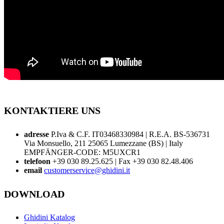
KONTAKTIERE UNS
adresse
P.Iva & C.F. IT03468330984 | R.E.A. BS-536731
Via Monsuello, 211 25065 Lumezzane (BS) | Italy
EMPFÄNGER-CODE: M5UXCR1
telefoon
+39 030 89.25.625 | Fax +39 030 82.48.406
email
customerservice@ghidini.it
DOWNLOAD
Ghidini Katalog