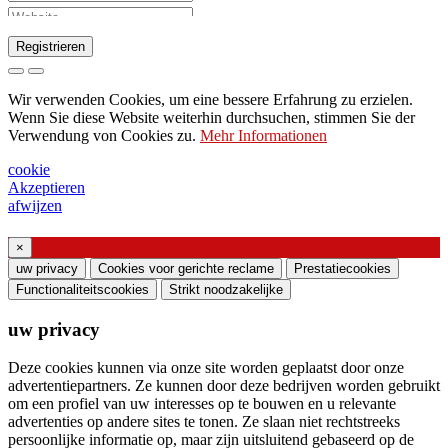
Registrieren
Anfrage zum Senden des Katalogs
Wir verwenden Cookies, um eine bessere Erfahrung zu erzielen.
Bitte wenden Sie sich an Ihren
Wenn Sie diese Website weiterhin durchsuchen, stimmen Sie der
Verwendung von Cookies zu.
Mehr Informationen
Vertriebsmitarbeiter
Bitte um Unterstützung oder Lichtdesign
cookie
Akzeptieren
Anfrage für Webinar oder Schulung zu
afwijzen
Produkten von Ghidini & Lucitalia
×
Einverständniserklärung (Artikel 7 der EU-
uw privacy
Cookies voor gerichte reclame
Prestatiecookies
Verordnung Nr. 2016/679)
Functionaliteitscookies
Strikt noodzakelijke
uw privacy
Ich erkläre, dass ich die Informationen zur
Verarbeitung personenbezogener Daten gelesen
Deze cookies kunnen via onze site worden geplaatst door onze
habe und der Verarbeitung meiner
advertentiepartners. Ze kunnen door deze bedrijven worden gebruikt
om een ​​profiel van uw interesses op te bouwen en u relevante
personenbezogenen Daten zustimme.
advertenties op andere sites te tonen. Ze slaan niet rechtstreeks
Ich stimme der Verarbeitung meiner
persoonlijke informatie op, maar zijn uitsluitend gebaseerd op de