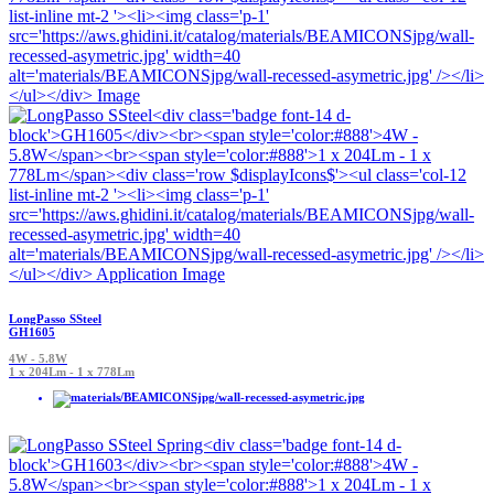
LongPasso SSteel
GH1605
4W - 5.8W
1 x 204Lm - 1 x 778Lm