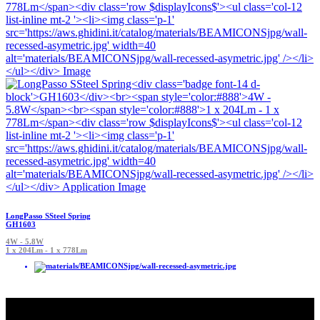
LongPasso SSteel Spring
GH1603
4W - 5.8W
1 x 204Lm - 1 x 778Lm