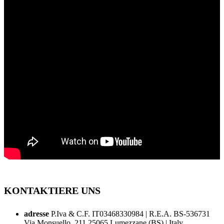
KONTAKTIERE UNS
adresse
P.Iva & C.F. IT03468330984 | R.E.A. BS-536731
Via Monsuello, 211 25065 Lumezzane (BS) | Italy