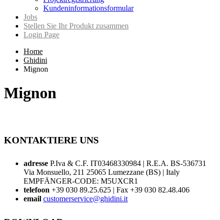
Kundeninformationsformular
Jobs
Stellen Sie Ihr Produkt zusammen
Login Page
Home
Ghidini
Mignon
Mignon
KONTAKTIERE UNS
adresse
P.Iva & C.F. IT03468330984 | R.E.A. BS-536731
Via Monsuello, 211 25065 Lumezzane (BS) | Italy
EMPFÄNGER-CODE: M5UXCR1
telefoon
+39 030 89.25.625 | Fax +39 030 82.48.406
email
customerservice@ghidini.it