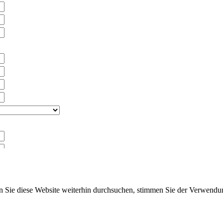
en des Katalogs
n Sie diese Website weiterhin durchsuchen, stimmen Sie der Verwend
ich an Ihren Vertriebsmitarbeiter
tzung oder Lichtdesign