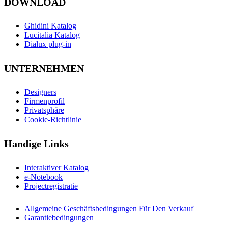
DOWNLOAD
Ghidini Katalog
Lucitalia Katalog
Dialux plug-in
UNTERNEHMEN
Designers
Firmenprofil
Privatsphäre
Cookie-Richtlinie
Handige Links
Interaktiver Katalog
e-Notebook
Projectregistratie
Allgemeine Geschäftsbedingungen Für Den Verkauf
Garantiebedingungen