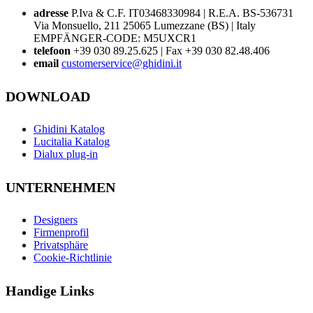
adresse
P.Iva & C.F. IT03468330984 | R.E.A. BS-536731
Via Monsuello, 211 25065 Lumezzane (BS) | Italy
EMPFÄNGER-CODE: M5UXCR1
telefoon
+39 030 89.25.625 | Fax +39 030 82.48.406
email
customerservice@ghidini.it
DOWNLOAD
Ghidini Katalog
Lucitalia Katalog
Dialux plug-in
UNTERNEHMEN
Designers
Firmenprofil
Privatsphäre
Cookie-Richtlinie
Handige Links