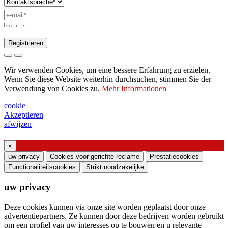
Registrieren
Anfrage zum Senden des Katalogs
Wir verwenden Cookies, um eine bessere Erfahrung zu erzielen.
Bitte wenden Sie sich an Ihren
Wenn Sie diese Website weiterhin durchsuchen, stimmen Sie der
Verwendung von Cookies zu.
Mehr Informationen
Vertriebsmitarbeiter
Bitte um Unterstützung oder Lichtdesign
cookie
Akzeptieren
Anfrage für Webinar oder Schulung zu
afwijzen
Produkten von Ghidini & Lucitalia
×
Einverständniserklärung (Artikel 7 der EU-
uw privacy
Cookies voor gerichte reclame
Prestatiecookies
Verordnung Nr. 2016/679)
Functionaliteitscookies
Strikt noodzakelijke
uw privacy
Ich erkläre, dass ich die Informationen zur
Verarbeitung personenbezogener Daten gelesen
Deze cookies kunnen via onze site worden geplaatst door onze
habe und der Verarbeitung meiner
advertentiepartners. Ze kunnen door deze bedrijven worden gebruikt
om een ​​profiel van uw interesses op te bouwen en u relevante