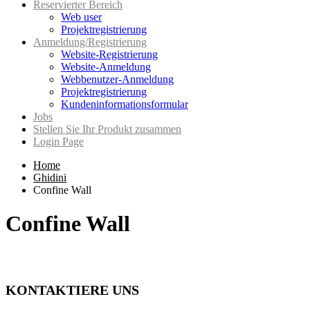
Reservierter Bereich
Web user
Projektregistrierung
Anmeldung/Registrierung
Website-Registrierung
Website-Anmeldung
Webbenutzer-Anmeldung
Projektregistrierung
Kundeninformationsformular
Jobs
Stellen Sie Ihr Produkt zusammen
Login Page
Home
Ghidini
Confine Wall
Confine Wall
KONTAKTIERE UNS