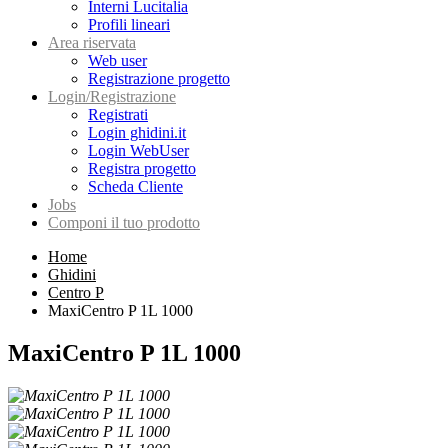
Interni Lucitalia
Profili lineari
Area riservata
Web user
Registrazione progetto
Login/Registrazione
Registrati
Login ghidini.it
Login WebUser
Registra progetto
Scheda Cliente
Jobs
Componi il tuo prodotto
Home
Ghidini
Centro P
MaxiCentro P 1L 1000
MaxiCentro P 1L 1000