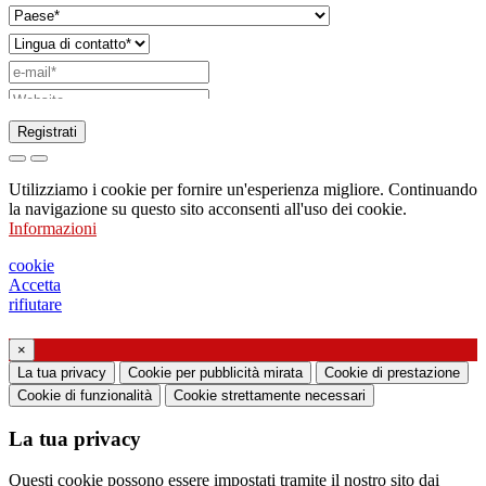
Registrati
Richiesta di invio di catalogo
Utilizziamo i cookie per fornire un'esperienza migliore. Continuando
Richiesta di essere contattato da un vostro
la navigazione su questo sito acconsenti all'uso dei cookie.
Informazioni
funzionario di vendita
Richiesta di supporto o di progettazione
cookie
Accetta
illuminotecnica
rifiutare
Richiesta di webinar o training formativo sui
×
La tua privacy
Cookie per pubblicità mirata
Cookie di prestazione
prodotti Ghidini & Lucitalia
Cookie di funzionalità
Cookie strettamente necessari
Manifestazione del consenso (art. 7 Regolamento
La tua privacy
UE n. 2016/679)
Questi cookie possono essere impostati tramite il nostro sito dai