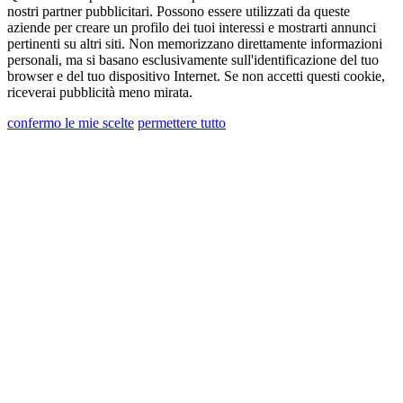
Dichiaro di aver preso visione dell’informativa
nostri partner pubblicitari. Possono essere utilizzati da queste
aziende per creare un profilo dei tuoi interessi e mostrarti annunci
al trattamento dei dati personali
pertinenti su altri siti. Non memorizzano direttamente informazioni
Acconsento al trattamento dei miei dati
personali, ma si basano esclusivamente sull'identificazione del tuo
browser e del tuo dispositivo Internet. Se non accetti questi cookie,
personali per ricevere comunicazioni commerciali
riceverai pubblicità meno mirata.
o di marketing da Ghidini Lighting Srl
confermo le mie scelte
permettere tutto
È possibile annullare l'iscrizione a tali
comunicazioni in qualsiasi momento. Per
informazioni su come annullare l'iscrizione, le
nostre pratiche sulla privacy e su come ci
impegniamo a proteggere e rispettare la tua
privacy, ti preghiamo di rivedere la nostra
Informativa sulla privacy nella sezione in fondo al
sito "link utili".