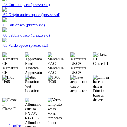
.45 Corten opaco (prezzo std)
.62 Grigio antico opaco (prezzo std)
.65 Blu opaco (prezzo std)
.80 Sabbia opaco (prezzo std)
.83 Verde opaco (prezzo std)
Classe III
Marcatura
Marcatura
Marcatura
CE
Approvato
EAC
UKCA
Nord
IP65
America
IK06
Wet
Cavo
Location
acqua-stop
Dim in
base al
driver
Classe F
Vetro
temprato
Alluminio
4mm
Confronta