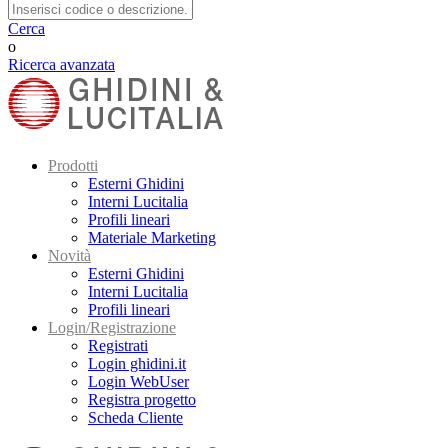
Cerca
o
Ricerca avanzata
Prodotti
Esterni Ghidini
Interni Lucitalia
Profili lineari
Materiale Marketing
Novità
Esterni Ghidini
Interni Lucitalia
Profili lineari
Login/Registrazione
Registrati
Login ghidini.it
Login WebUser
Registra progetto
Scheda Cliente