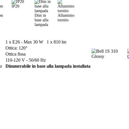
IP20
on
Dim in
Alluminio
base alla
tornito
lampada
1 x E26 - Max 30 W 1 x 810 lm
Ottica: 120°
Ottica fissa
110-120 V - 50/60 Hz
lo
Dimmerabile in base alla lampada installata