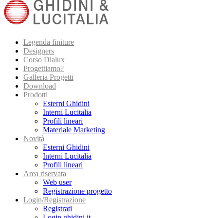
Legenda finiture
Designers
Corso Dialux
Progettiamo?
Galleria Progetti
Download
Prodotti
Esterni Ghidini
Interni Lucitalia
Profili lineari
Materiale Marketing
Novità
Esterni Ghidini
Interni Lucitalia
Profili lineari
Area riservata
Web user
Registrazione progetto
Login/Registrazione
Registrati
Login ghidini.it