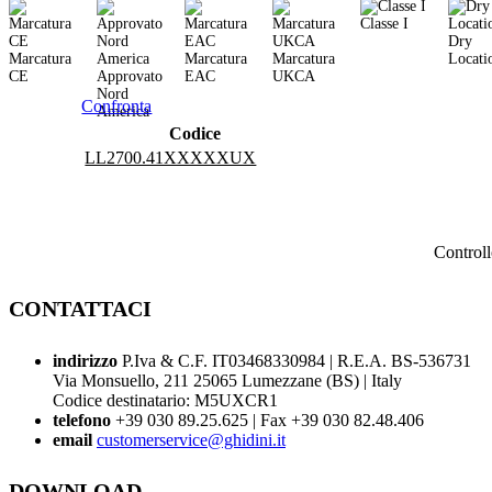
Classe I
Dry
Marcatura
Marcatura
Marcatura
Locati
CE
Approvato
EAC
UKCA
Nord
Confronta
America
Codice
LL2700.41XXXXXUX
Control
CONTATTACI
indirizzo
P.Iva & C.F. IT03468330984 | R.E.A. BS-536731
Via Monsuello, 211 25065 Lumezzane (BS) | Italy
Codice destinatario: M5UXCR1
telefono
+39 030 89.25.625 | Fax +39 030 82.48.406
email
customerservice@ghidini.it
DOWNLOAD