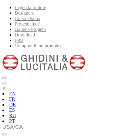
Legenda finiture
Designers
Corso Dialux
Progettiamo?
Galleria Progetti
Download
Jobs
Componi il tuo prodotto
it
EN
FR
DE
ES
RU
PT