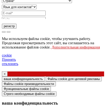
регистр
Запрос на отправку каталога
Мы используем файлы cookie, чтобы улучшить работу.
Запрос, чтобы с вами связался ваш торговый
Продолжая просматривать этот сайт, вы соглашаетесь на
использование файлов cookie.
Дополнительная информация
представитель
Запрос на поддержку или дизайн освещения
cookie
Принять
Запрос на вебинар или обучение по продуктам
отклонять
Ghidini & Lucitalia
×
Подтверждение согласия (статья 7
ваша конфиденциальность
Файлы cookie для целевой рекламы
Регламента ЕС № 2016/679)
Файлы cookie производительности
Функциональные файлы cookie
Я заявляю, что ознакомился с информацией
Строго необходимые файлы cookie
об обработке персональных данных и согласен
ваша конфиденциальность