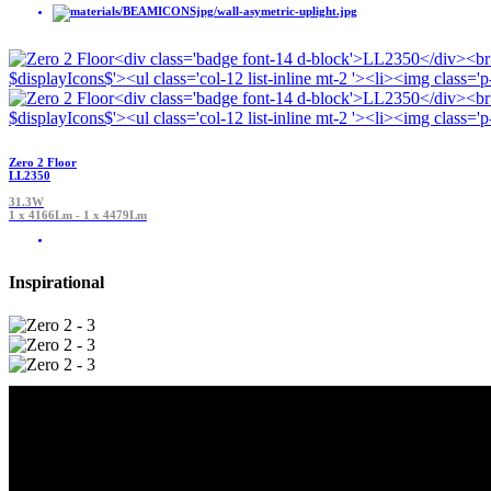
Zero 2 Floor
LL2350
31.3W
1 x 4166Lm - 1 x 4479Lm
Inspirational