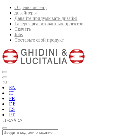
Отделка легенд
дизайнеры
Давайте придумывать дизайн!
Галерея реализованных проектов
Скачать
Jobs
Составьте свой продукт
ru
EN
IT
FR
DE
ES
PT