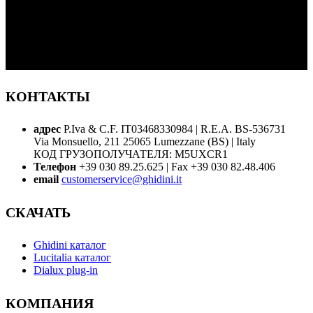
КОНТАКТЫ
адрес
P.Iva & C.F. IT03468330984 | R.E.A. BS-536731
Via Monsuello, 211 25065 Lumezzane (BS) | Italy
КОД ГРУЗОПОЛУЧАТЕЛЯ: M5UXCR1
Телефон
+39 030 89.25.625 | Fax +39 030 82.48.406
email
customerservice@ghidini.it
СКАЧАТЬ
Ghidini каталог
Lucitalia каталог
Dialux plug-in
КОМПАНИЯ