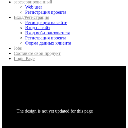
зарезервированный
Web user
Регистрация проекта
Вход/Регистрация
Регистрация на сайте
Вход на сайт
Вход веб-пользователя
Регистрация проекта
Форма данных клиента
Jobs
Составьте свой продукт
Login Page
The design is not yet updated for this page