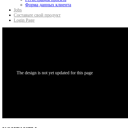
Форма данных клиента
Jobs
Составьте свой продукт
Login Page
The design is not yet updated for this page