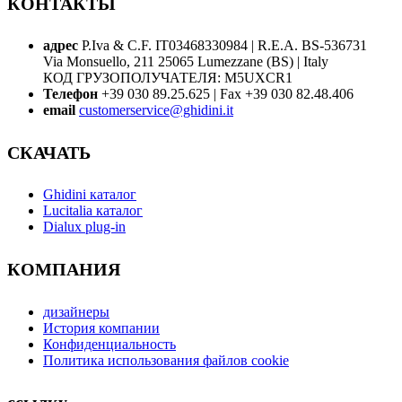
КОНТАКТЫ
адрес
P.Iva & C.F. IT03468330984 | R.E.A. BS-536731
Via Monsuello, 211 25065 Lumezzane (BS) | Italy
КОД ГРУЗОПОЛУЧАТЕЛЯ: M5UXCR1
Телефон
+39 030 89.25.625 | Fax +39 030 82.48.406
email
customerservice@ghidini.it
СКАЧАТЬ
Ghidini каталог
Lucitalia каталог
Dialux plug-in
КОМПАНИЯ
дизайнеры
История компании
Конфиденциальность
Политика использования файлов cookie