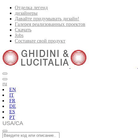
Отделка легенд
дизайнеры
Давайте придумывать дизайн!
Галерея реализованных проектов
Скачать
Jobs
Составьте свой продукт
ru
EN
IT
FR
DE
ES
PT