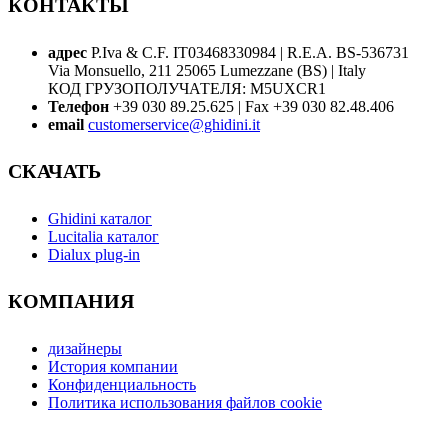
КОНТАКТЫ
адрес
P.Iva & C.F. IT03468330984 | R.E.A. BS-536731
Via Monsuello, 211 25065 Lumezzane (BS) | Italy
КОД ГРУЗОПОЛУЧАТЕЛЯ: M5UXCR1
Телефон
+39 030 89.25.625 | Fax +39 030 82.48.406
email
customerservice@ghidini.it
СКАЧАТЬ
Ghidini каталог
Lucitalia каталог
Dialux plug-in
КОМПАНИЯ
дизайнеры
История компании
Конфиденциальность
Политика использования файлов cookie