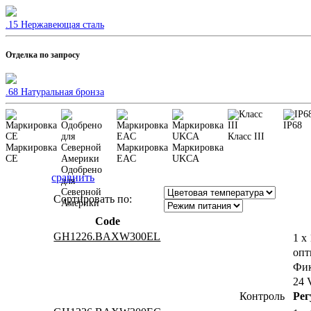
.15 Нержавеющая сталь
Отделка по запросу
.68 Натуральная бронза
IP68
Класс III
Маркировка
Маркировка
Маркировка
CE
EAC
UKCA
Одобрено
сравнить
для
Северной
Сортировать по:
Америки
Code
GH1226.BAXW300EL
1 x
опт
Фик
24 
Контроль
Рег