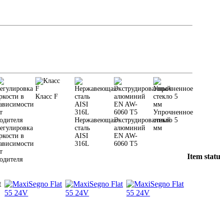
Класс F
Упрочненное
Нержавеющая
Экструдированный
стекло 5
егулировка
сталь
алюминий
мм
ркости в
AISI
EN AW-
ависимости
316L
6060 T5
т
Item stat
одителя