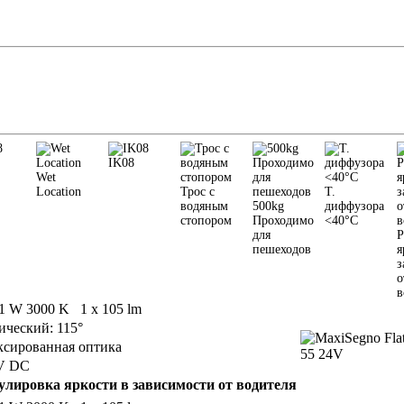
IK08
Wet
Location
Трос с
Т.
водяным
500kg
диффузора
стопором
Проходимо
<40°C
для
Р
пешеходов
я
з
о
в
 1 W 3000 K 1 x 105 lm
ический: 115°
сированная оптика
V DC
улировка яркости в зависимости от водителя