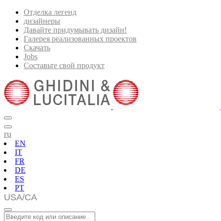
Отделка легенд
дизайнеры
Давайте придумывать дизайн!
Галерея реализованных проектов
Скачать
Jobs
Составьте свой продукт
ru
EN
IT
FR
DE
ES
PT