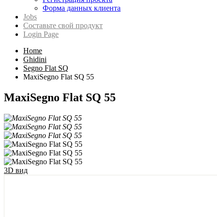
Форма данных клиента
Jobs
Составьте свой продукт
Login Page
Home
Ghidini
Segno Flat SQ
MaxiSegno Flat SQ 55
MaxiSegno Flat SQ 55
3D вид