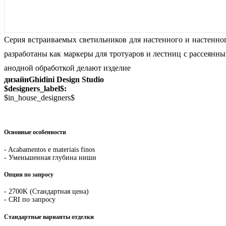
Серия встраиваемых светильников для настенного и настенн
разработаны как маркеры для тротуаров и лестниц с рассеянн
анодной обработкой делают изделие
дизайнGhidini Design Studio
$designers_label$:
$in_house_designers$
Основные особенности
- Acabamentos e materiais finos
- Уменьшенная глубина ниши
Опции по запросу
- 2700K (Стандартная цена)
- CRI по запросу
Стандартные варианты отделки