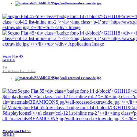
Segno Flat 45
GH1118
1W
1 x 40Lm - 1 x 130Lm
MaxiSegno Flat 55
GH1119