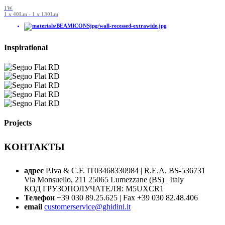
1W
1 x 40Lm - 1 x 130Lm
Inspirational
Projects
КОНТАКТЫ
адрес
P.Iva & C.F. IT03468330984 | R.E.A. BS-536731
Via Monsuello, 211 25065 Lumezzane (BS) | Italy
КОД ГРУЗОПОЛУЧАТЕЛЯ: M5UXCR1
Телефон
+39 030 89.25.625 | Fax +39 030 82.48.406
email
customerservice@ghidini.it