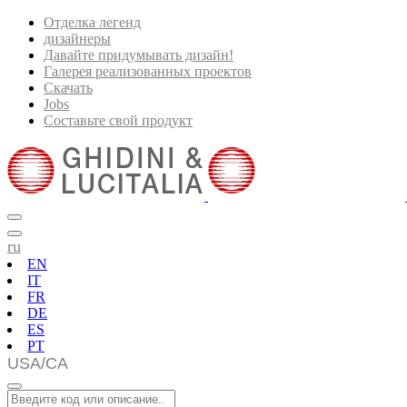
Отделка легенд
дизайнеры
Давайте придумывать дизайн!
Галерея реализованных проектов
Скачать
Jobs
Составьте свой продукт
ru
EN
IT
FR
DE
ES
PT