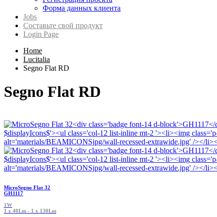
Форма данных клиента
Jobs
Составьте свой продукт
Login Page
Home
Lucitalia
Segno Flat RD
Segno Flat RD
MicroSegno Flat 32
GH1117
1W
1 x 40Lm - 1 x 130Lm