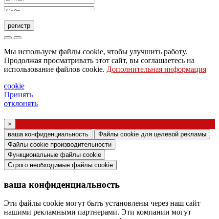
регистр
Запрос на отправку каталога
Мы используем файлы cookie, чтобы улучшить работу.
Запрос, чтобы с вами связался ваш торговый
Продолжая просматривать этот сайт, вы соглашаетесь на
использование файлов cookie.
Дополнительная информация
представитель
Запрос на поддержку или дизайн освещения
cookie
Принять
Запрос на вебинар или обучение по продуктам
отклонять
Ghidini & Lucitalia
×
Подтверждение согласия (статья 7
ваша конфиденциальность
Файлы cookie для целевой рекламы
Регламента ЕС № 2016/679)
Файлы cookie производительности
Функциональные файлы cookie
Я заявляю, что ознакомился с информацией
Строго необходимые файлы cookie
об обработке персональных данных и согласен
ваша конфиденциальность
на обработку моих персональных данных.
Я даю согласие на обработку моих
Эти файлы cookie могут быть установлены через наш сайт
нашими рекламными партнерами. Эти компании могут
персональных данных для получения