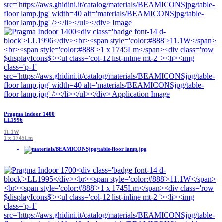
Pragma Indoor 1400
LL1996
11.1W
1 x 1745Lm