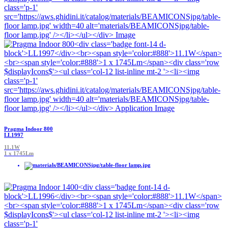
Pragma Indoor 800
LL1997
11.1W
1 x 1745Lm