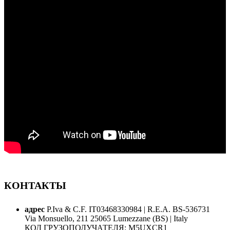
КОНТАКТЫ
адрес
P.Iva & C.F. IT03468330984 | R.E.A. BS-536731
Via Monsuello, 211 25065 Lumezzane (BS) | Italy
КОД ГРУЗОПОЛУЧАТЕЛЯ: M5UXCR1