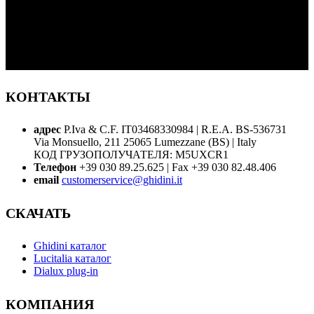
КОНТАКТЫ
адрес
P.Iva & C.F. IT03468330984 | R.E.A. BS-536731
Via Monsuello, 211 25065 Lumezzane (BS) | Italy
КОД ГРУЗОПОЛУЧАТЕЛЯ: M5UXCR1
Телефон
+39 030 89.25.625 | Fax +39 030 82.48.406
email
customerservice@ghidini.it
СКАЧАТЬ
Ghidini каталог
Lucitalia каталог
Dialux plug-in
КОМПАНИЯ