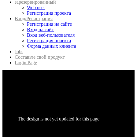
зарезервированный
Web user
Регистрация проекта
Вход/Регистрация
Регистрация на сайте
Вход на сайт
Вход веб-пользователя
Регистрация проекта
Форма данных клиента
Jobs
Составьте свой продукт
Login Page
The design is not yet updated for this page