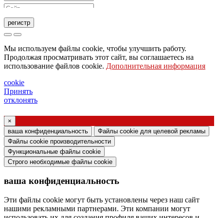
регистр
Запрос на отправку каталога
Мы используем файлы cookie, чтобы улучшить работу.
Запрос, чтобы с вами связался ваш торговый
Продолжая просматривать этот сайт, вы соглашаетесь на
использование файлов cookie.
Дополнительная информация
представитель
Запрос на поддержку или дизайн освещения
cookie
Принять
Запрос на вебинар или обучение по продуктам
отклонять
Ghidini & Lucitalia
×
Подтверждение согласия (статья 7
ваша конфиденциальность
Файлы cookie для целевой рекламы
Регламента ЕС № 2016/679)
Файлы cookie производительности
Функциональные файлы cookie
Я заявляю, что ознакомился с информацией
Строго необходимые файлы cookie
об обработке персональных данных и согласен
ваша конфиденциальность
на обработку моих персональных данных.
Я даю согласие на обработку моих
Эти файлы cookie могут быть установлены через наш сайт
нашими рекламными партнерами. Эти компании могут
персональных данных для получения
использовать их для создания профиля ваших интересов и