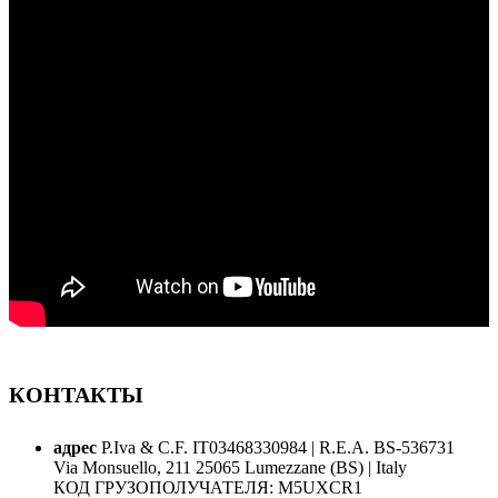
КОНТАКТЫ
адрес
P.Iva & C.F. IT03468330984 | R.E.A. BS-536731
Via Monsuello, 211 25065 Lumezzane (BS) | Italy
КОД ГРУЗОПОЛУЧАТЕЛЯ: M5UXCR1