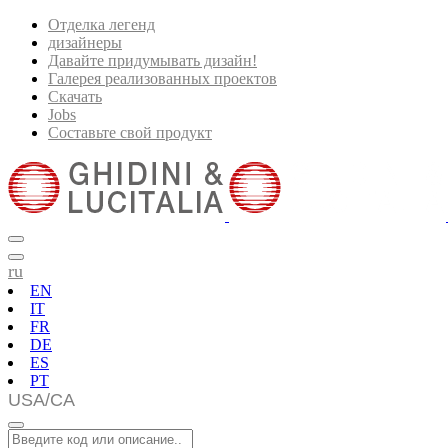
Отделка легенд
дизайнеры
Давайте придумывать дизайн!
Галерея реализованных проектов
Скачать
Jobs
Составьте свой продукт
ru
EN
IT
FR
DE
ES
PT