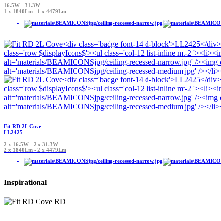
16.5W - 31.3W
1 x 1840Lm - 1 x 4479Lm
Fit RD 2L Cove
LL2425
2 x 16.5W - 2 x 31.3W
2 x 1840Lm - 2 x 4479Lm
Inspirational