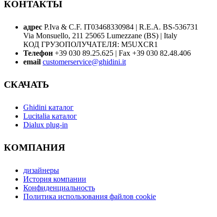
КОНТАКТЫ
адрес
P.Iva & C.F. IT03468330984 | R.E.A. BS-536731
Via Monsuello, 211 25065 Lumezzane (BS) | Italy
КОД ГРУЗОПОЛУЧАТЕЛЯ: M5UXCR1
Телефон
+39 030 89.25.625 | Fax +39 030 82.48.406
email
customerservice@ghidini.it
СКАЧАТЬ
Ghidini каталог
Lucitalia каталог
Dialux plug-in
КОМПАНИЯ
дизайнеры
История компании
Конфиденциальность
Политика использования файлов cookie