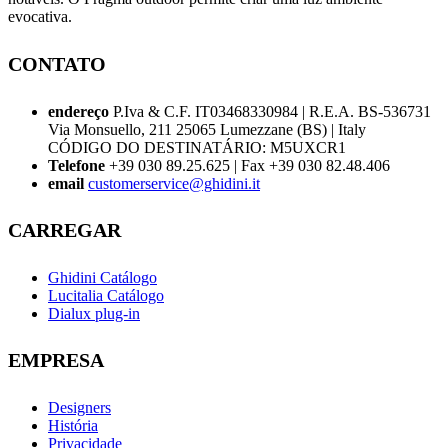
evocativa.
CONTATO
endereço
P.Iva & C.F. IT03468330984 | R.E.A. BS-536731
Via Monsuello, 211 25065 Lumezzane (BS) | Italy
CÓDIGO DO DESTINATÁRIO: M5UXCR1
Telefone
+39 030 89.25.625 | Fax +39 030 82.48.406
email
customerservice@ghidini.it
CARREGAR
Ghidini Catálogo
Lucitalia Catálogo
Dialux plug-in
EMPRESA
Designers
História
Privacidade