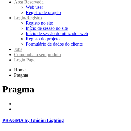
Area Reservada
Web user
Registro de projeto
Login/Registro
Registo no site
Início de sessão no site
Início de sessão do utilizador web
Registo do projeto
Formulário de dados do cliente
Jobs
Componha o seu produto
Login Page
Home
Pragma
Pragma
PRAGMA by Ghidini Lighting