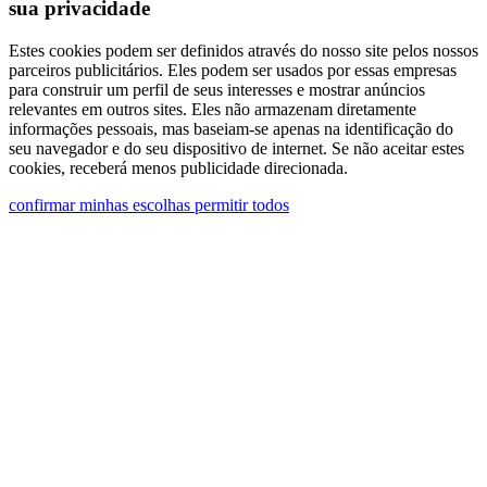
sua privacidade
dos dados pessoais e concordo com o tratamento
dos meus dados pessoais.
Estes cookies podem ser definidos através do nosso site pelos nossos
parceiros publicitários. Eles podem ser usados ​​por essas empresas
Autorizo o processamento dos meus dados
para construir um perfil de seus interesses e mostrar anúncios
pessoais para receber comunicações comerciais ou
relevantes em outros sites. Eles não armazenam diretamente
informações pessoais, mas baseiam-se apenas na identificação do
de marketing da Ghidini Lighting Srl
seu navegador e do seu dispositivo de internet. Se não aceitar estes
cookies, receberá menos publicidade direcionada.
confirmar minhas escolhas
permitir todos
Você pode cancelar a assinatura de tais
comunicações a qualquer momento. Para obter
informações sobre como cancelar a assinatura,
nossas práticas de privacidade e como estamos
comprometidos em proteger e respeitar sua
privacidade, consulte nossa Política de Privacidade
na seção "Links Úteis" na parte inferior do site.