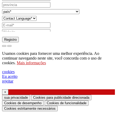
Registro
pedido para enviar catálogo
Usamos cookies para fornecer uma melhor experiência. Ao
pedido para ser contactado pelo seu
continuar navegando neste site, você concorda com o uso de
cookies.
Mais informações
representante de vendas
pedido de suporte ou projeto de iluminação
cookies
Eu aceito
Solicitação de webinar ou treinamento sobre
rejeitar
produtos Ghidini & Lucitalia
×
Manifestação de consentimento (Artigo 7.º do
sua privacidade
Cookies para publicidade direcionada
Regulamento da UE n.º 2016/679)
Cookies de desempenho
Cookies de funcionalidade
Cookies estritamente necessários
Declaro que li as informações sobre o tratamento